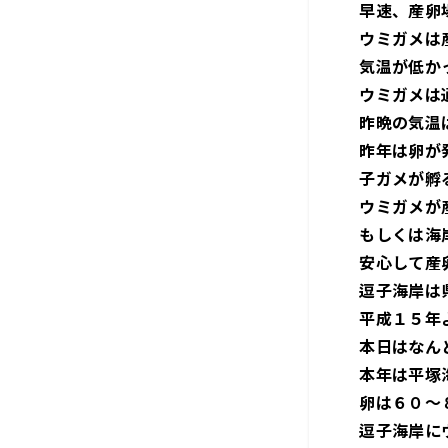
早速、産卵
ウミガメは
気温が低か
ウミガメは
昨晩の気温
昨年は卵が
子ガメが孵
ウミガメが
もしくは海
安心して産
逗子海岸は
平成１５年
本日はなん
本年は平塚
卵は６０～
逗子海岸に