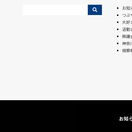
お知
つぶ
大好
活動
県議会
神奈
視察
お知