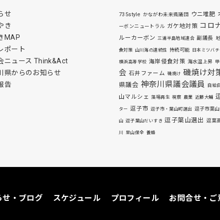
らせ
ウニ堆肥
735style
かながわ未来県議団
コロ
やき
ガケ地対策
ーボンニュートラル
きMAP
ルーカーボン
副議長
三浦半島地域連合
レポート
持続可能
食対策
山川海の連続性
日本ミツバチ
ニュース Think&Act
海岸侵食対策
海水温上昇
横浜高等学校
甲
磯焼け対
会
川県からのお知らせ
石井ファーム
磯焼け
神奈川県議会議員
報告
県議会
自給
山マルシェ
藻場再生
視察
農業
近藤大輔
逗子市
逗子市葉山
ター
逗子市・葉山町選出
逗子葉山選出
逗葉
山
逗子葉山だいすき
川
里山保全
養蜂
らせ・ブログ
スケジュール
プロフィール
お問合せ・ご