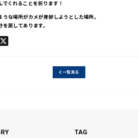
んでくれることを祈ります！
ような場所がカメが産卵しようとした場所。
を戻してあります。
Li
X
n
e
一覧見る
GRY
TAG