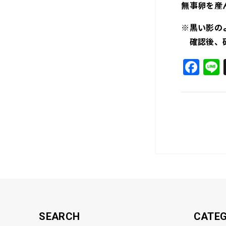
無事卵を産
※黒い影の
確認後、砂
F
a
c
e
b
o
o
k
SEARCH
CATE