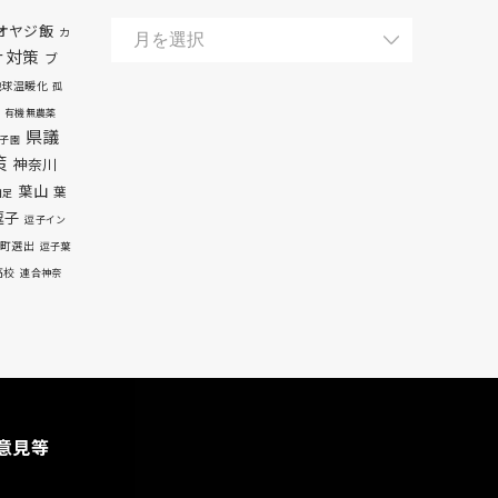
オヤジ飯
カ
ナ対策
ブ
地球温暖化
孤
有機無農薬
県議
子園
策
神奈川
葉山
葉
自足
逗子
逗子イン
町選出
逗子葉
高校
連合神奈
意見等