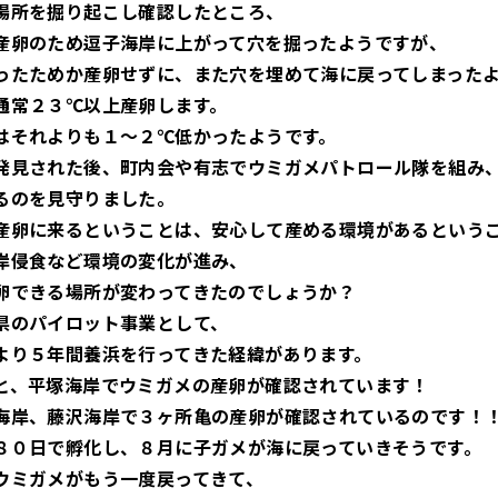
場所を掘り起こし確認したところ、
産卵のため逗子海岸に上がって穴を掘ったようですが、
ったためか産卵せずに、また穴を埋めて海に戻ってしまった
通常２３℃以上産卵します。
はそれよりも１～２℃低かったようです。
発見された後、町内会や有志でウミガメパトロール隊を組み
るのを見守りました。
産卵に来るということは、安心して産める環境があるという
岸侵食など環境の変化が進み、
卵できる場所が変わってきたのでしょうか？
県のパイロット事業として、
より５年間養浜を行ってきた経緯があります。
と、平塚海岸でウミガメの産卵が確認されています！
海岸、藤沢海岸で３ヶ所亀の産卵が確認されているのです！
８０日で孵化し、８月に子ガメが海に戻っていきそうです。
ウミガメがもう一度戻ってきて、