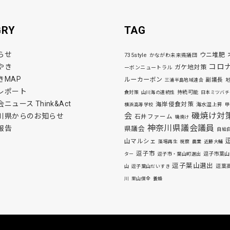
GRY
TAG
らせ
ウニ堆肥
735style
かながわ未来県議団
コロ
やき
ガケ地対策
ーボンニュートラル
きMAP
ルーカーボン
副議長
三浦半島地域連合
レポート
持続可能
食対策
山川海の連続性
日本ミツバチ
ニュース Think&Act
海岸侵食対策
海水温上昇
横浜高等学校
甲
磯焼け対
会
川県からのお知らせ
石井ファーム
磯焼け
神奈川県議会議員
報告
県議会
自給
山マルシェ
藻場再生
視察
農業
近藤大輔
逗子市
逗子市葉山
ター
逗子市・葉山町選出
逗子葉山選出
逗葉
山
逗子葉山だいすき
川
里山保全
養蜂