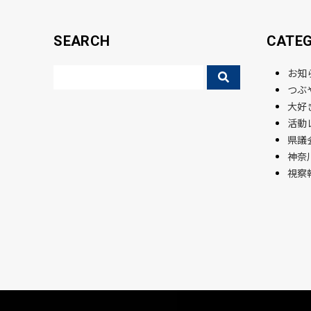
SEARCH
CATE
お知
つぶ
大好
活動
県議会
神奈
視察