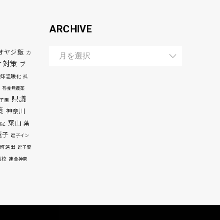
ARCHIVE
オヤジ飯
カ
ナ対策
ブ
地球温暖化
孤
有機無農薬
県議
子園
策
神奈川
葉山
葉
自足
逗子
逗子イン
町選出
逗子葉
高校
連合神奈