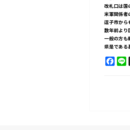
改札口は国
米軍関係者
逗子市から
数年前より
一般の方も
県是である
F
a
c
e
b
o
o
k