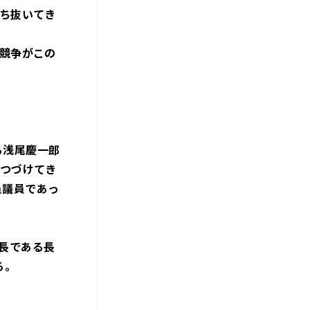
勝ち抜いてき
政競争がこの
る浅尾慶一郎
をつづけてき
員議員であっ
長である長
る。
。