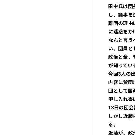
田中氏は団
し、議事を
離団の理由
に迷惑をか
なんと言う
い、団員と
政治と金、
が知ってい
今回3人の
内容に賛同
団として国
申し入れ書
13日の団
しかし近藤
る。
近藤が、政