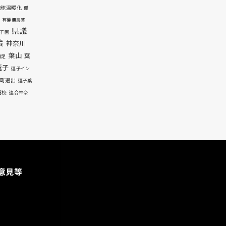
地球温暖化
孤
有機無農薬
県議
子園
策
神奈川
葉山
葉
自足
逗子
逗子イン
町選出
逗子葉
高校
連合神奈
意見等