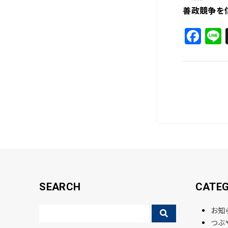
善政競争を
F
a
c
e
b
o
o
k
SEARCH
CATE
お知
つぶ