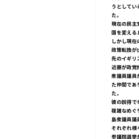
うとしてい
た。
現在の民主
国を変える
しかし現在
政策転換が
先のイギリ
近藤が政党
衆議員議員
た仲間であ
た。
彼の説得で
複雑なめぐ
島衆議員議
それぞれ様
参議院選挙