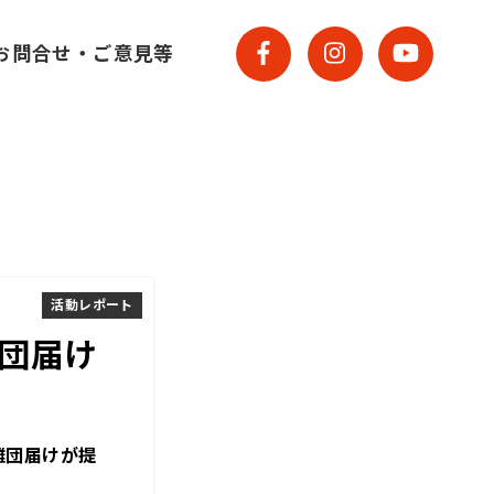
お問合せ・ご意見等
活動レポート
団届け
ら離団届けが提