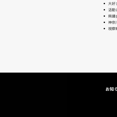
大好
活動
県議会
神奈
視察
お知