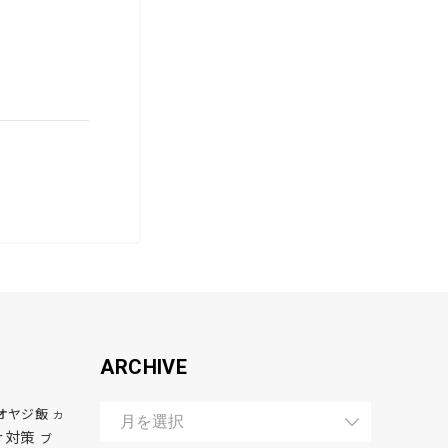
ARCHIVE
オヤジ飯
カ
ナ対策
ブ