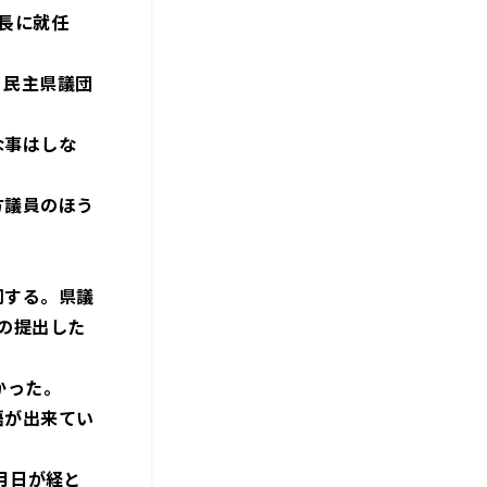
長に就任
、民主県議団
な事はしな
方議員のほう
同する。県議
の提出した
かった。
悟が出来てい
月日が経と