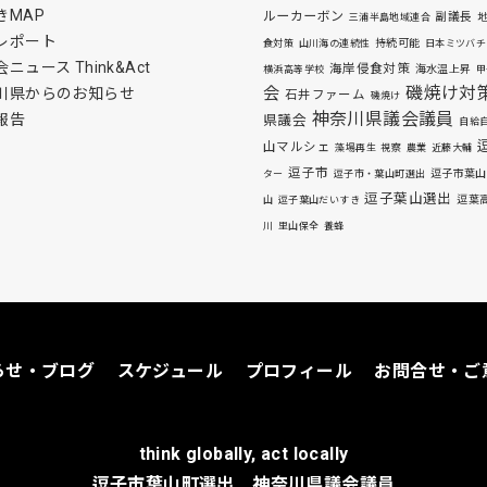
きMAP
ルーカーボン
副議長
三浦半島地域連合
レポート
持続可能
食対策
山川海の連続性
日本ミツバチ
ニュース Think&Act
海岸侵食対策
海水温上昇
横浜高等学校
甲
磯焼け対
会
川県からのお知らせ
石井ファーム
磯焼け
神奈川県議会議員
報告
県議会
自給
山マルシェ
藻場再生
視察
農業
近藤大輔
逗子市
逗子市葉山
ター
逗子市・葉山町選出
逗子葉山選出
逗葉
山
逗子葉山だいすき
川
里山保全
養蜂
らせ・ブログ
スケジュール
プロフィール
お問合せ・ご
think globally, act locally
逗子市葉山町選出 神奈川県議会議員