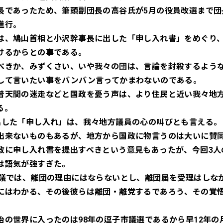
長であったため、筆頭副団長の高谷氏が5月の役員改選まで団
進行。
は、鳩山首相と小沢幹事長に出した「申し入れ書」をめぐり
けるからとの事である。
べきか、みずくさい、いや我々の団は、言論を封殺するよう
して言いたい事をバンバン言ってかまわないのである。
普天間の迷走などと国政を憂う声は、より住民と近い我々地
る。
出した「申し入れ」は、我々地方議員の心の叫びとも言える。
出来ないものもあるが、地方から国政に物言うのは大いに賛
政に申し入れ書を提出すべきという意見もあったが、今回3人
は語気が強すぎた。
会議では、離団の理由にはならないとし、離団届を受理はしな
にはわかる、その後彼らは離団・離党するであろう、その覚
治の世界に入ったのは98年の逗子市議選であるから早12年の