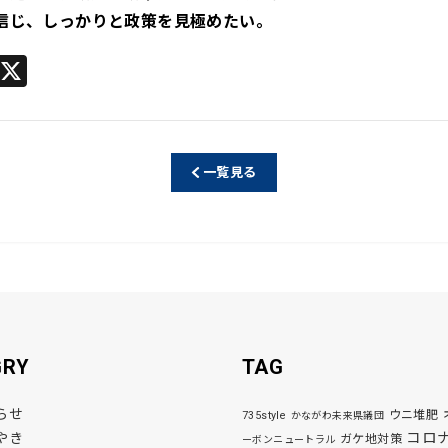
信じ、しっかりと政策を見極めたい。
Li
X
n
e
一覧見る
GRY
TAG
らせ
ウニ堆肥
735style
かながわ未来県議団
コロ
やき
ガケ地対策
ーボンニュートラル