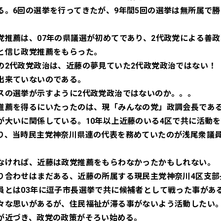
る。6回の選挙を行ってきたが、9年間5回の選挙は無所属で
党推薦は、07年の県議選が初めてであり、2代政党による善
と信じ政党推薦をもらった。
の2代政党政治は、近藤の夢見ていた2代政党政治ではない！
出来ていないのである。
スの選挙が示すように2代政党政治ではないのか。。。
推薦を得るにいたったのは、現「みんなの党」政調会長であ
が大いに関係している。10年以上近藤のいる4区で共に活動
り、当時民主党神奈川県連の代表を務めていたのが浅尾衆議
なければ、近藤は政党推薦をもらわなかったかもしれない。
り合わせはまだある、近藤の所属する現民主党神奈川4区支部
員とは03年に逗子市長選挙で共に候補者として戦った事があ
々な思いがあるが、住民福祉が滞る事がないよう活動したい
が近づき、政党の政策がそろい始める。