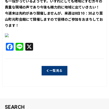
も一役かっているようです。いずれにしても地域にすむ方々の
貴重な現場の声であり今後も精力的に地域に出ていきたい！
今週末は先約があり開催しませんが、来週は8日10：30より葉
山町元町会館にて開催しますので皆様のご参加をおまちしてお
ります！
F
Li
X
a
n
c
e
e
一覧見る
b
o
o
k
SEARCH