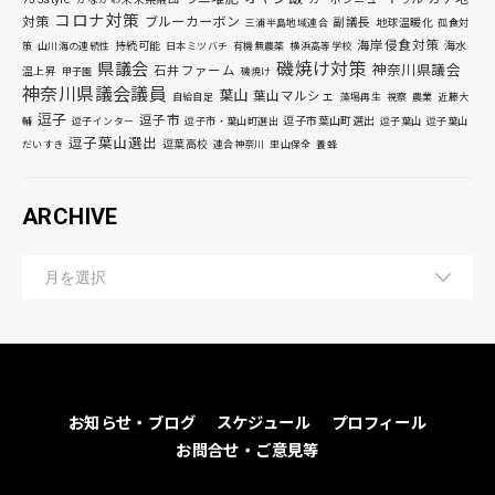
コロナ対策
対策
ブルーカーボン
副議長
地球温暖化
三浦半島地域連合
孤食対
海岸侵食対策
持続可能
海水
策
山川海の連続性
日本ミツバチ
有機無農薬
横浜高等学校
磯焼け対策
県議会
神奈川県議会
石井ファーム
温上昇
甲子園
磯焼け
神奈川県議会議員
葉山
葉山マルシェ
自給自足
藻場再生
視察
農業
近藤大
逗子
逗子市
逗子市葉山町選出
輔
逗子インター
逗子市・葉山町選出
逗子葉山
逗子葉山
逗子葉山選出
逗葉高校
だいすき
連合神奈川
里山保全
養蜂
ARCHIVE
お知らせ・ブログ
スケジュール
プロフィール
お問合せ・ご意見等