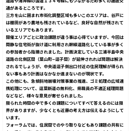
道路や海岸線の国道１３４号線にもつながるため多くの通過交
通があるところです。
三方を山に囲まれ市街化調整区域も多いこのエリアは、谷戸に
は棚田があり農地も残されているなど、良好な自然が残されて
いるエリアでもあります。
開催エリアごとに政治課題が違う事は心得ていますが、今回は
閑静な住宅街が抜け道に利用され幹線道路化している事が多く
の参加者から指摘されました。計画決定している三浦半島中央
道路の北側区間（葉山町~逗子間）が延伸されれば問題は解決
されるでしょうが、中央道逗子側出口付近の住民理解が得られ
ない事もあり計画はなかなか進まないのが現状です。
この他にも、急傾斜地崩壊対策事業の推進、ゴミ処理の広域連
携処理について、逗葉新道の無料化、県職員の不適正経理問題
などなど、様々な意見が寄せられました。
限られた時間の中で多くの課題についてすべて答えるのには限
界がありますが、少なくとも近藤の考え方は伝えるようにして
います。
フォーラムでは、住民間でのやり取りなどもあり課題の共有に