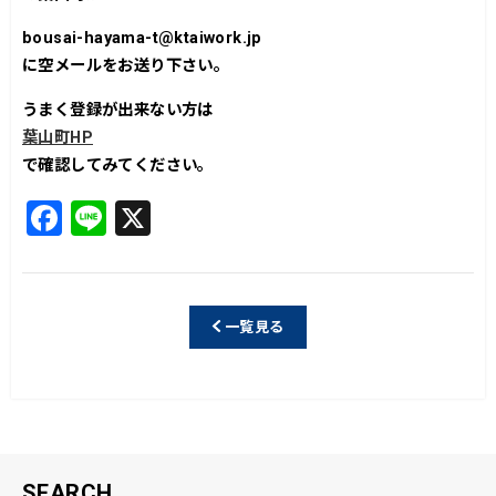
bousai-hayama-t@ktaiwork.jp
に空メールをお送り下さい。
うまく登録が出来ない方は
葉山町HP
で確認してみてください。
F
Li
X
a
n
c
e
e
一覧見る
b
o
o
k
SEARCH