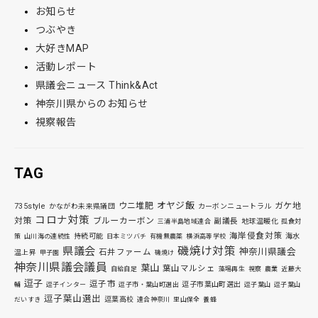
お知らせ
つぶやき
大好きMAP
活動レポート
県議会ニュース Think&Act
神奈川県からのお知らせ
視察報告
TAG
オヤジ飯
ウニ堆肥
ガケ地
735style
かながわ未来県議団
カーボンニュートラル
コロナ対策
対策
ブルーカーボン
副議長
地球温暖化
三浦半島地域連合
孤食対
海岸侵食対策
持続可能
海水
策
山川海の連続性
日本ミツバチ
有機無農薬
横浜高等学校
磯焼け対策
県議会
神奈川県議会
石井ファーム
温上昇
甲子園
磯焼け
神奈川県議会議員
葉山
葉山マルシェ
自給自足
藻場再生
視察
農業
近藤大
逗子
逗子市
逗子市葉山町選出
輔
逗子インター
逗子市・葉山町選出
逗子葉山
逗子葉山
逗子葉山選出
逗葉高校
だいすき
連合神奈川
里山保全
養蜂