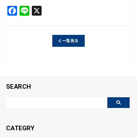
F
Li
X
a
n
c
e
e
一覧見る
b
o
o
k
SEARCH
CATEGRY