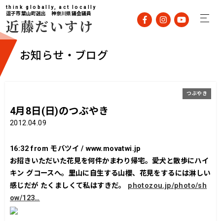
think globally, act locally
逗子市葉山町選出 神奈川県議会議員
近藤だいすけ
お知らせ・ブログ
つぶやき
4月8日(日)のつぶやき
2012.04.09
16:32
from モバツイ / www.movatwi.jp
お招きいただいた花見を何件かまわり帰宅。愛犬と散歩にハイ
キン グコースへ。里山に自生する山櫻、花見をするには淋しい
感じだが たくましくて私はすきだ。
photozou.jp/photo/sh
ow/123…