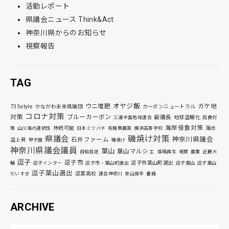
活動レポート
県議会ニュース Think&Act
神奈川県からのお知らせ
視察報告
TAG
オヤジ飯
ウニ堆肥
ガケ地
735style
かながわ未来県議団
カーボンニュートラル
コロナ対策
対策
ブルーカーボン
副議長
地球温暖化
三浦半島地域連合
孤食対
海岸侵食対策
持続可能
海水
策
山川海の連続性
日本ミツバチ
有機無農薬
横浜高等学校
磯焼け対策
県議会
神奈川県議会
石井ファーム
温上昇
甲子園
磯焼け
神奈川県議会議員
葉山
葉山マルシェ
自給自足
藻場再生
視察
農業
近藤大
逗子
逗子市
逗子市葉山町選出
輔
逗子インター
逗子市・葉山町選出
逗子葉山
逗子葉山
逗子葉山選出
逗葉高校
だいすき
連合神奈川
里山保全
養蜂
ARCHIVE