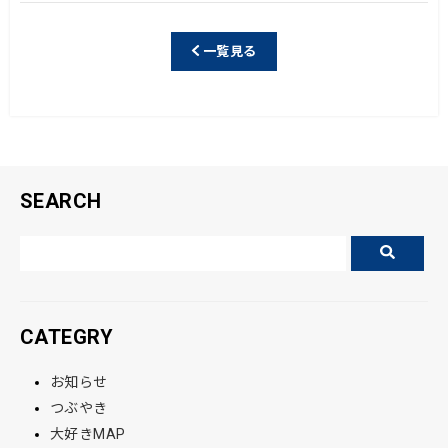
c
e
e
一覧見る
b
o
o
k
SEARCH
CATEGRY
お知らせ
つぶやき
大好きMAP