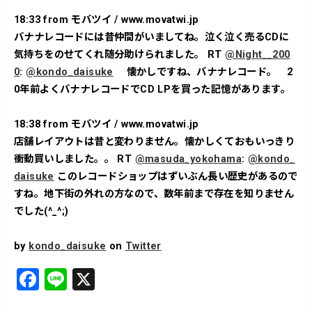
18:33
from モバツイ / www.movatwi.jp
バナナレコードには昔仲間がいましてね。泣く泣く売るCDに
気持ちをのせてくれ随分助けられました。 RT
@Night__200
0
:
@kondo_daisuke
懐かしですね、バナナレコード。 2
0年前よくバナナレコードでCD LPを買った記憶があります。
18:38
from モバツイ / www.movatwi.jp
店舗レイアウトは昔と変わりません。懐かしくておもいっきり
衝動買いしました。。 RT
@masuda_yokohama
:
@kondo_
daisuke
このレコードショップはずいぶん長い歴史があるので
すね。地下街の外れの方なので、数年前まで存在を知りません
でした(^_^;)
by
kondo_daisuke
on
Twitter
F
Li
X
a
n