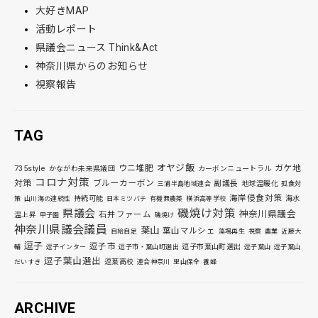
大好きMAP
活動レポート
県議会ニュース Think&Act
神奈川県からのお知らせ
視察報告
TAG
オヤジ飯
ウニ堆肥
ガケ地
735style
かながわ未来県議団
カーボンニュートラル
コロナ対策
対策
ブルーカーボン
副議長
地球温暖化
三浦半島地域連合
孤食対
海岸侵食対策
持続可能
海水
策
山川海の連続性
日本ミツバチ
有機無農薬
横浜高等学校
磯焼け対策
県議会
神奈川県議会
石井ファーム
温上昇
甲子園
磯焼け
神奈川県議会議員
葉山
葉山マルシェ
自給自足
藻場再生
視察
農業
近藤大
逗子
逗子市
逗子市葉山町選出
輔
逗子インター
逗子市・葉山町選出
逗子葉山
逗子葉山
逗子葉山選出
逗葉高校
だいすき
連合神奈川
里山保全
養蜂
ARCHIVE