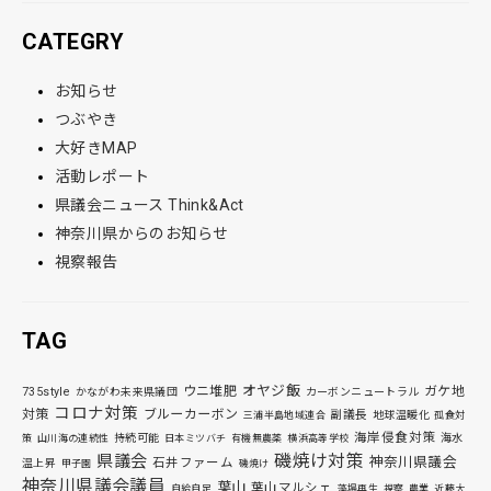
CATEGRY
お知らせ
つぶやき
大好きMAP
活動レポート
県議会ニュース Think&Act
神奈川県からのお知らせ
視察報告
TAG
オヤジ飯
ウニ堆肥
ガケ地
735style
かながわ未来県議団
カーボンニュートラル
コロナ対策
対策
ブルーカーボン
副議長
地球温暖化
三浦半島地域連合
孤食対
海岸侵食対策
持続可能
海水
策
山川海の連続性
日本ミツバチ
有機無農薬
横浜高等学校
磯焼け対策
県議会
神奈川県議会
石井ファーム
温上昇
甲子園
磯焼け
神奈川県議会議員
葉山
葉山マルシェ
自給自足
藻場再生
視察
農業
近藤大