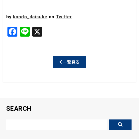
by
kondo_daisuke
on
Twitter
F
Li
X
a
n
c
e
e
一覧見る
b
o
o
k
SEARCH