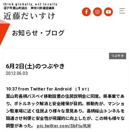
think globally, act locally
逗子市葉山町選出 神奈川県議会議員
近藤だいすけ
お知らせ・ブログ
つぶやき
6月2日(土)のつぶやき
2012.06.03
1
10:37
from Twitter for Android
[
RT ]
葉山町長柄バスベイ移動設置の住民説明会に同席。県事業であ
り、ボトルネック解消と安全確保が目的。移動先が、マンショ
ン駐車場に近く住民より様々な意見あり。長柄桜山トンネルを
開通させ利便と安全性が飛躍的に向上したが、この時も様々な
調整があった。
pic.twitter.com/SbFtu9LW