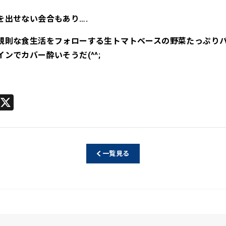
を出せない会合もあり….
規則な食生活をフォローする生トマトベースの野菜たっぷり
ンでカバー酔いそうだ(^^;
Li
X
n
e
一覧見る