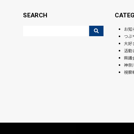
SEARCH
CATE
お知
つぶ
大好
活動
県議会
神奈
視察