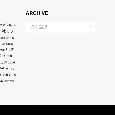
ARCHIVE
オヤジ飯
カ
ナ対策
ブ
地球温暖化
孤
有機無農薬
県議
子園
策
神奈川
葉山
葉
自足
逗子
逗子イン
町選出
逗子葉
高校
連合神奈