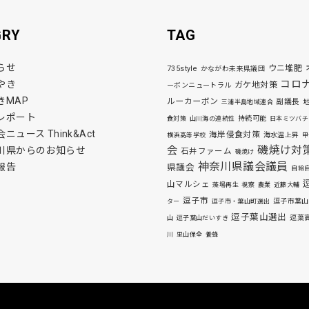
GRY
TAG
らせ
ウニ堆肥
735style
かながわ未来県議団
コロ
やき
ガケ地対策
ーボンニュートラル
きMAP
ルーカーボン
副議長
三浦半島地域連合
レポート
持続可能
食対策
山川海の連続性
日本ミツバチ
ニュース Think&Act
海岸侵食対策
海水温上昇
横浜高等学校
甲
磯焼け対
会
川県からのお知らせ
石井ファーム
磯焼け
神奈川県議会議員
報告
県議会
自給
山マルシェ
藻場再生
視察
農業
近藤大輔
逗子市
逗子市葉山
ター
逗子市・葉山町選出
逗子葉山選出
逗葉
山
逗子葉山だいすき
川
里山保全
養蜂