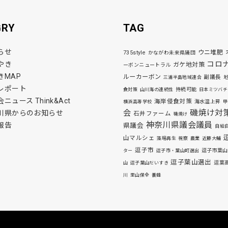
GRY
TAG
らせ
ウニ堆肥
735style
かながわ未来県議団
コロ
やき
ガケ地対策
ーボンニュートラル
きMAP
ルーカーボン
副議長
三浦半島地域連合
レポート
持続可能
食対策
山川海の連続性
日本ミツバチ
ニュース Think&Act
海岸侵食対策
海水温上昇
横浜高等学校
甲
磯焼け対
会
川県からのお知らせ
石井ファーム
磯焼け
神奈川県議会議員
報告
県議会
自給
山マルシェ
藻場再生
視察
農業
近藤大輔
逗子市
逗子市葉山
ター
逗子市・葉山町選出
逗子葉山選出
逗葉
山
逗子葉山だいすき
川
里山保全
養蜂