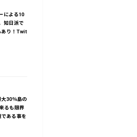
ーによる10
。知日派で
り！Twit
大30％島の
来るも限界
題である事を