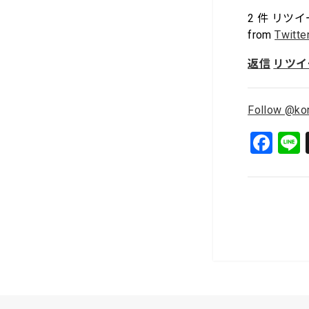
2
件 リツイ
from
Twitte
返信
リツイ
Follow @ko
F
a
c
e
b
o
o
k