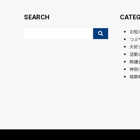
SEARCH
CATE
お知
つぶ
大好
活動
県議会
神奈
視察