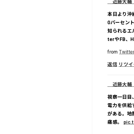
近藤大輔
本日より沖
0パーセン
知られるエ
terやFB
from
Twitte
返信
リツイ
近藤大輔
視察一日目
電力を供給
がある。地
痛感。
pic.