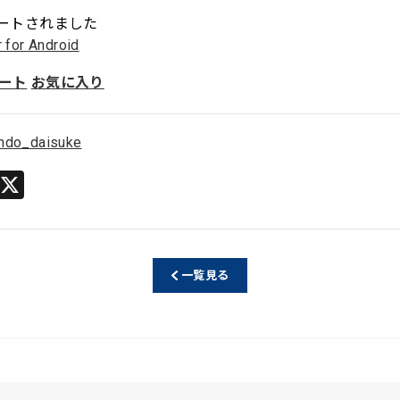
ートされました
r for Android
ート
お気に入り
ndo_daisuke
Li
X
n
e
一覧見る