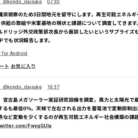
@kondo_daisuke
07:30
縄県視察のため3日間地元を留守にします。再生可能エネルギ
ト供給の取組や米軍基地の現状と課題について調査してきます
ルドリッジ外交政策部次長から面談したいというサプライズもあ
、HPでも状況報告します。
r for Android
ート
お気に入り
@kondo_daisuke
16:37
、宮古島メガソーラー実証研究設備を調査。風力と太陽光で最
するも最低0％。天候で左右される出力を蓄電池で変動抑制出
熱など変動を少くするのが再生可能エネルギー社会構築の課
twitter.com/FwygGUIa