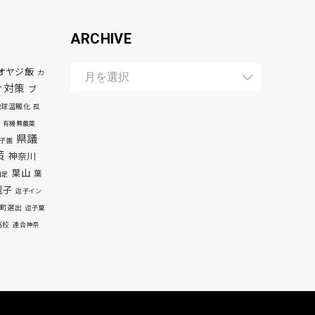
ARCHIVE
オヤジ飯
カ
ナ対策
ブ
地球温暖化
孤
有機無農薬
県議
子園
策
神奈川
葉山
葉
自足
逗子
逗子イン
町選出
逗子葉
高校
連合神奈