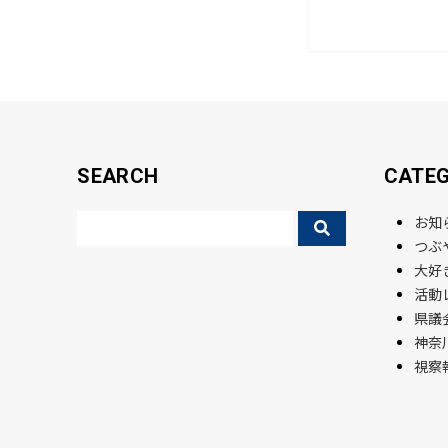
b
o
o
k
SEARCH
CATE
お知
つぶ
大好
活動
県議会
神奈
視察