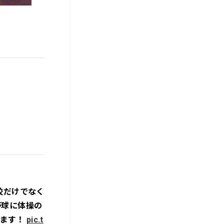
校だけでなく
野球に体操の
います！
pic.t