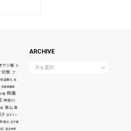
ARCHIVE
オヤジ飯
カ
ナ対策
ブ
地球温暖化
孤
有機無農薬
県議
子園
策
神奈川
葉山
葉
自足
逗子
逗子イン
町選出
逗子葉
高校
連合神奈