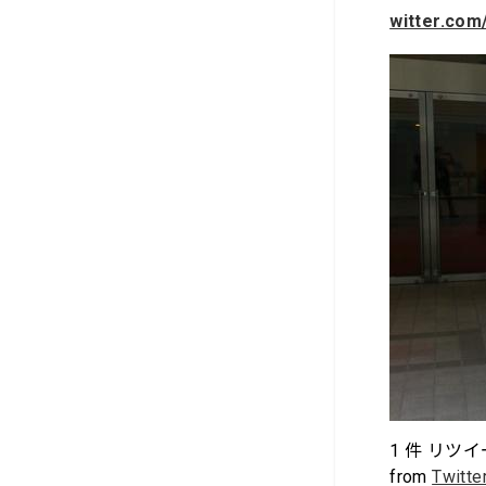
witter.com
1
件 リツイ
from
Twitte