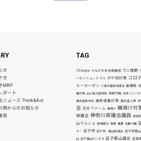
GRY
TAG
らせ
ウニ堆肥
735style
かながわ未来県議団
コロ
やき
ガケ地対策
ーボンニュートラル
きMAP
ルーカーボン
副議長
三浦半島地域連合
レポート
持続可能
食対策
山川海の連続性
日本ミツバチ
ニュース Think&Act
海岸侵食対策
海水温上昇
横浜高等学校
甲
磯焼け対
会
川県からのお知らせ
石井ファーム
磯焼け
神奈川県議会議員
報告
県議会
自給
山マルシェ
藻場再生
視察
農業
近藤大輔
逗子市
逗子市葉山
ター
逗子市・葉山町選出
逗子葉山選出
逗葉
山
逗子葉山だいすき