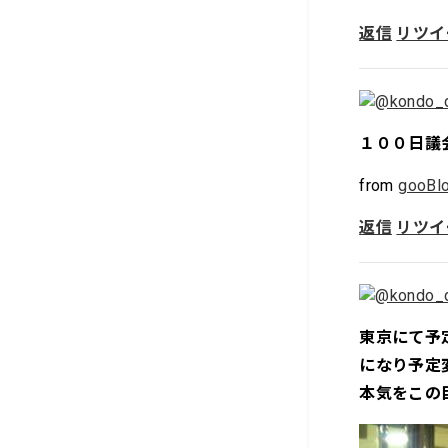
返信
リツイ
１００日議
from
gooBlo
返信
リツイ
東京にて予
になり予定
本気をこの