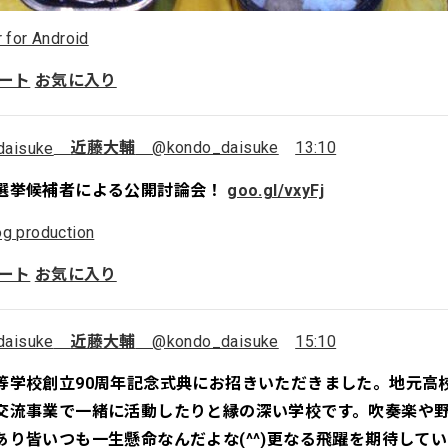
r for Android
ート
お気に入り
近藤大輔
@kondo_daisuke
13:10
選挙候補者による公開討論会！
goo.gl/vxyFj
g production
ート
お気に入り
近藤大輔
@kondo_daisuke
15:10
等学校創立90周年記念式典にお招きいただきました。地元高
交流事業で一緒に活動したりと縁の深い学校です。吹奏楽や
あり皆いつも一生懸命なんだよな(^^)更なる飛躍を期待して