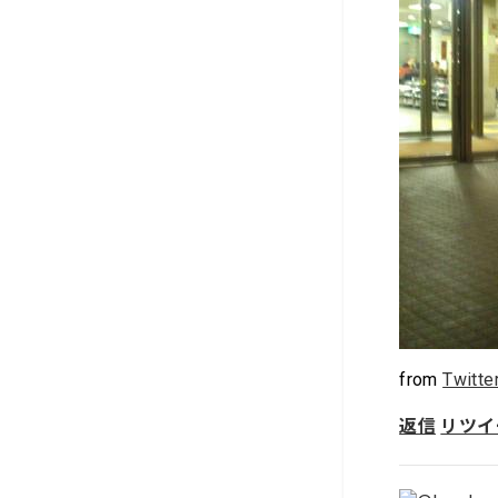
from
Twitte
返信
リツイ