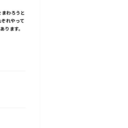
をまわろうと
れぞれやって
であります。