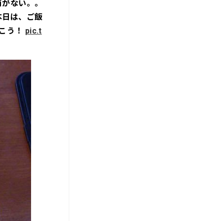
箱がない。。
本日は、ご飯
いこう！
pic.t