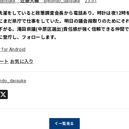
近藤大輔
@kondo_daisuke
23:51
洗濯をしていると政策調査会長から電話あり。時計は夜12時
にまだ県庁で仕事をしていた。明日の議会段取りのためにそ
下がる。滝田県議(中原区選出)責任感が強く信頼できる仲間
に登庁し、フォローします。
r for Android
ート
お気に入り
ndo_daisuke
Li
X
n
e
一覧見る