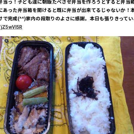
弁当っ！子ども達に朝飯たべさせ弁当を作ろうとすると弁当
にあった弁当箱を開けると既に弁当が出来てるじゃないか！
けで完成(^^)家内の段取りのよさに感謝。本日も張りきって
/jZ5wVI5R