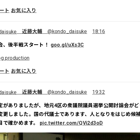
ート
お気に入り
近藤大輔
@kondo_daisuke
18:16
会、後半戦スタート！
goo.gl/uXs3C
g production
ート
お気に入り
近藤大輔
@kondo_daisuke
19:32
定がありましたが、地元4区の衆議院議員選挙公開討論会がど
変更しました。国の代議士であります、人となりをはじめ候
目で確かめます。
pic.twitter.com/QVi2d3oD