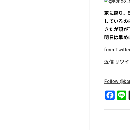
家に戻り、
しているの
きたが頭が
明日は早め
from
Twitte
返信
リツイ
Follow @ko
F
a
c
e