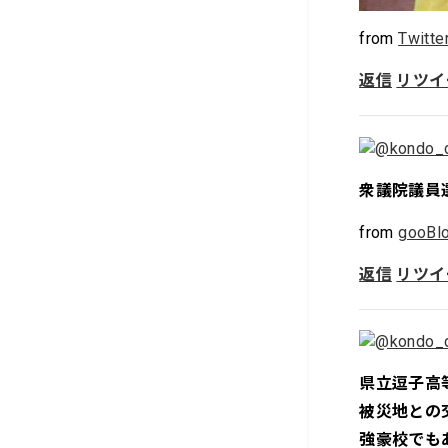
from
Twitte
返信
リツイ
衆議院議員
from
gooBlo
返信
リツイ
県立逗子高
被災地との
強豪校でも