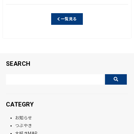
c
e
e
一覧見る
b
o
o
k
SEARCH
CATEGRY
お知らせ
つぶやき
大好きMAP