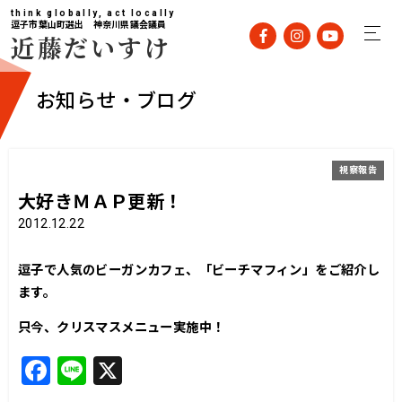
think globally, act locally
逗子市葉山町選出 神奈川県議会議員
近藤だいすけ
お知らせ・ブログ
視察報告
大好きＭＡＰ更新！
2012.12.22
逗子で人気のビーガンカフェ、「ビーチマフィン」をご紹介し
ます。
只今、クリスマスメニュー実施中！
F
Li
X
a
n