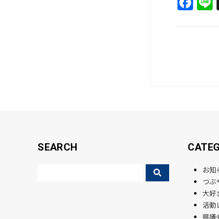
F
a
c
e
b
o
o
k
SEARCH
CATE
お知
つぶ
大好
活動
県議会