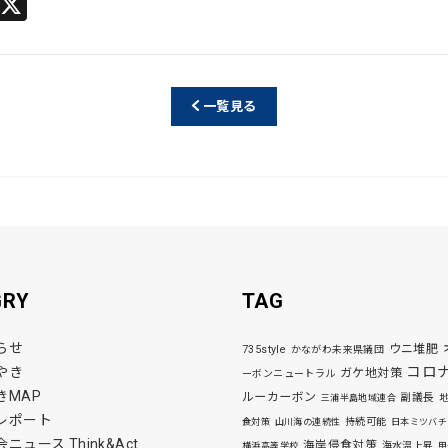
Li
X
n
e
一覧見る
GRY
TAG
らせ
ウニ堆肥
735style
かながわ未来県議団
コロ
やき
ガケ地対策
ーボンニュートラル
きMAP
ルーカーボン
副議長
三浦半島地域連合
レポート
持続可能
食対策
山川海の連続性
日本ミツバチ
ニュース Think&Act
海岸侵食対策
海水温上昇
横浜高等学校
甲