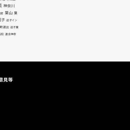
策
神奈川
葉山
葉
自足
逗子
逗子イン
町選出
逗子葉
高校
連合神奈
意見等