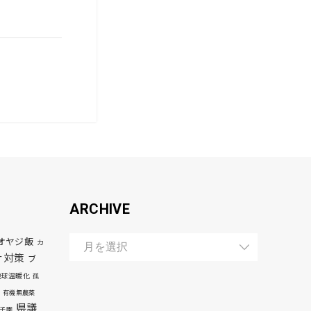
ARCHIVE
オヤジ飯
カ
ナ対策
ブ
地球温暖化
孤
有機無農薬
県議
子園