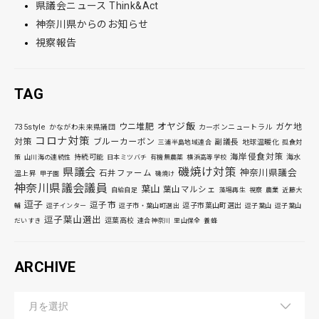
県議会ニュース Think&Act
神奈川県からのお知らせ
視察報告
TAG
オヤジ飯
ウニ堆肥
ガケ地
735style
かながわ未来県議団
カーボンニュートラル
コロナ対策
対策
ブルーカーボン
副議長
地球温暖化
三浦半島地域連合
孤食対
海岸侵食対策
持続可能
海水
策
山川海の連続性
日本ミツバチ
有機無農薬
横浜高等学校
磯焼け対策
県議会
神奈川県議会
石井ファーム
温上昇
甲子園
磯焼け
神奈川県議会議員
葉山
葉山マルシェ
自給自足
藻場再生
視察
農業
近藤大
逗子
逗子市
逗子市葉山町選出
輔
逗子インター
逗子市・葉山町選出
逗子葉山
逗子葉山
逗子葉山選出
逗葉高校
だいすき
連合神奈川
里山保全
養蜂
ARCHIVE