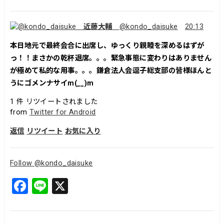
近藤大輔
@kondo_daisuke
20:13
本日地元で最終会合に出席し、ゆっくり親睦を深めるはずが
っ！！まさかの乾杯退席。。。緊急事態に変わりはありません
が極めて私的な用事。。。鎌倉法人会逗子総支部の皆様ほんと
うにゴメンナサイm(__)m
1
件 リツイートされました
from
Twitter for Android
返信
リツイート
お気に入り
Follow @kondo_daisuke
F
Li
X
a
n
c
e