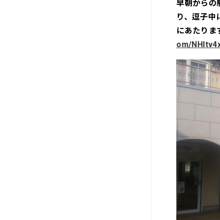
早朝からの
り、逗子中
にあたりま
om/NHltv4