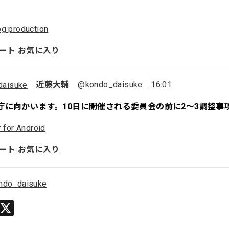
g production
ート
お気に入り
近藤大輔
@kondo_daisuke
16:01
庁に向かいます。10日に開催される委員会の前に2～3調整事
r for Android
ート
お気に入り
ndo_daisuke
Li
X
n