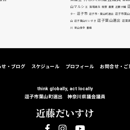
自給
山マルシェ
藻場再生
視察
農業
近藤大輔
逗子市
逗子市葉山
ター
逗子市・葉山町選出
逗子葉山選出
逗葉
山
逗子葉山だいすき
川
里山保全
養蜂
らせ・ブログ
スケジュール
プロフィール
お問合せ・ご
think globally, act locally
逗子市葉山町選出 神奈川県議会議員
近藤だいすけ