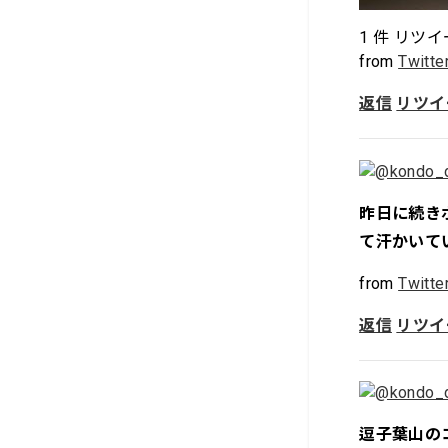
1
件 リツイ
from
Twitte
返信
リツイ
昨日に続き
て汗かいて
from
Twitte
返信
リツイ
逗子葉山の