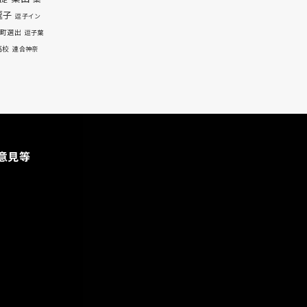
自足
逗子
逗子イン
町選出
逗子葉
高校
連合神奈
意見等