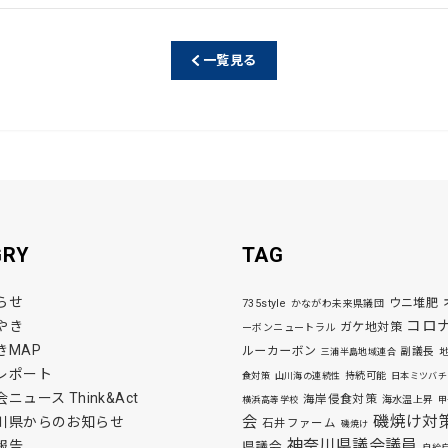
e
一覧見る
GRY
TAG
らせ
ウニ堆肥
735style
かながわ未来県議団
コロ
やき
ガケ地対策
ーボンニュートラル
きMAP
ルーカーボン
副議長
三浦半島地域連合
レポート
持続可能
食対策
山川海の連続性
日本ミツバチ
ニュース Think&Act
海岸侵食対策
海水温上昇
横浜高等学校
甲
磯焼け対
会
川県からのお知らせ
石井ファーム
磯焼け
神奈川県議会議員
報告
県議会