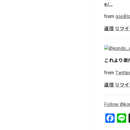
e/…
from
gooBlo
返信
リツイ
これより県
from
Twitte
返信
リツイ
Follow @ko
F
a