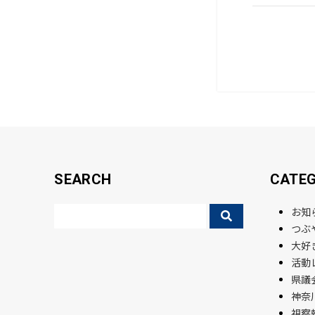
c
e
b
o
o
k
SEARCH
CATE
お知
つぶ
大好
活動
県議会
神奈
視察