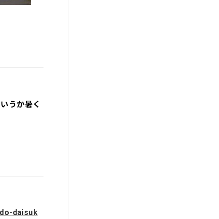
というか暑く
ndo-daisuk