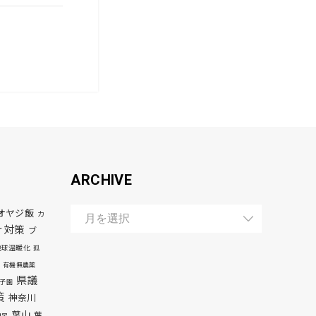
ARCHIVE
オヤジ飯
カ
ナ対策
ブ
地球温暖化
孤
有機無農薬
県議
子園
策
神奈川
葉山
葉