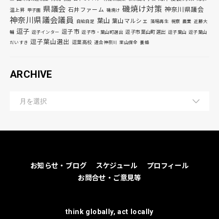
磯焼け対策
県議会
神奈川県議会
石井ファーム
温上昇
甲子園
磯焼け
神奈川県議会議員
葉山
葉山マルシェ
自給自足
藻場再生
視察
農業
近藤大
逗子
逗子市
逗子市葉山町選出
輔
逗子インター
逗子市・葉山町選出
逗子葉山
逗子葉山
逗子葉山選出
逗葉高校
だいすき
連合神奈川
里山保全
養蜂
ARCHIVE
お知らせ・ブログ
スケジュール
プロフィール
お問合せ・ご意見等
think globally, act locally