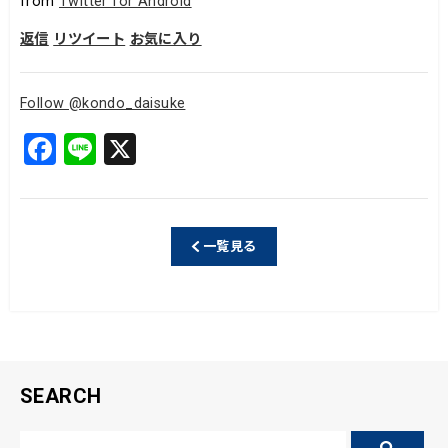
from
Twitter for Android
返信
リツイート
お気に入り
Follow @kondo_daisuke
F
Li
X
a
n
c
e
e
一覧見る
b
o
o
k
SEARCH