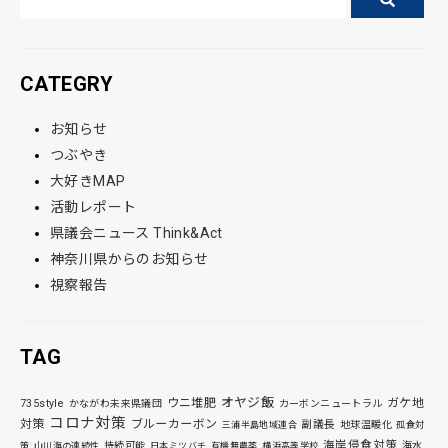
CATEGRY
お知らせ
つぶやき
大好きMAP
活動レポート
県議会ニュース Think&Act
神奈川県からのお知らせ
視察報告
TAG
オヤジ飯
ウニ堆肥
ガケ地
735style
かながわ未来県議団
カーボンニュートラル
コロナ対策
対策
ブルーカーボン
副議長
地球温暖化
三浦半島地域連合
孤食対
海岸侵食対策
持続可能
海水
策
山川海の連続性
日本ミツバチ
有機無農薬
横浜高等学校