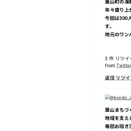
葉山町の海
年々盛り上
今回は30
す。
地元のワン
3
件 リツイ
from
Twitte
返信
リツイ
葉山まちづ
地域を支え
毎回お招き