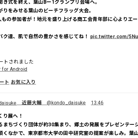
開き式を終え、葉山Bー1グランプリ会場へ。
がりをみせる葉山のビーチフラッグ大会。
0人もの参加者が！地元を盛り上げる商工会青年部に心よりエ
パク達、肌で自然の豊かさを感じてね！
pic.twitter.com/5N
ートされました
r for Android
ート
お気に入り
近藤大輔
@kondo_daisuke
13:46
くり展へ！
るまちづくり団体が約30集まり、郷土の発展をプレゼンテー
頂くなかで、東京都市大学の田中研究室の提案が楽しみ。葉