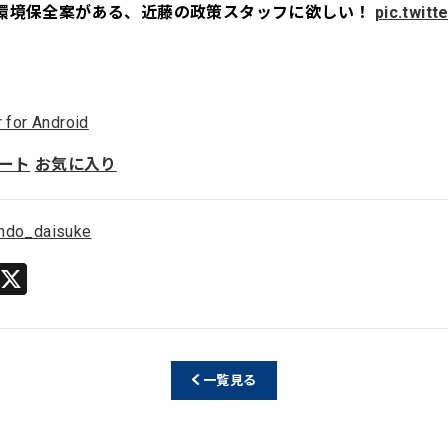
環境保全案がある、近藤の政策スタッフに欲しい！
pic.twit
r for Android
ート
お気に入り
ndo_daisuke
Li
X
n
e
一覧見る