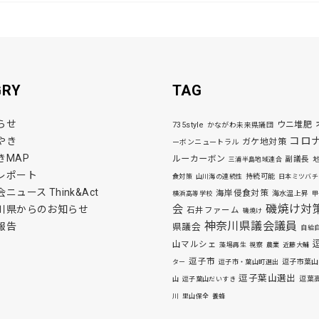
GRY
TAG
らせ
ウニ堆肥
735style
かながわ未来県議団
コロ
やき
ガケ地対策
ーボンニュートラル
きMAP
ルーカーボン
副議長
三浦半島地域連合
レポート
持続可能
食対策
山川海の連続性
日本ミツバチ
ニュース Think&Act
海岸侵食対策
海水温上昇
横浜高等学校
甲
磯焼け対
会
川県からのお知らせ
石井ファーム
磯焼け
神奈川県議会議員
報告
県議会
自給
山マルシェ
藻場再生
視察
農業
近藤大輔
逗子市
逗子市葉山
ター
逗子市・葉山町選出
逗子葉山選出
逗葉
山
逗子葉山だいすき
川
里山保全
養蜂