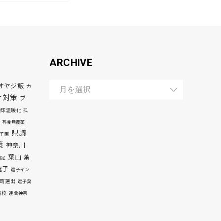
ARCHIVE
オヤジ飯
カ
ナ対策
ブ
地球温暖化
孤
有機無農薬
県議
子園
策
神奈川
葉山
葉
自足
逗子
逗子イン
町選出
逗子葉
高校
連合神奈