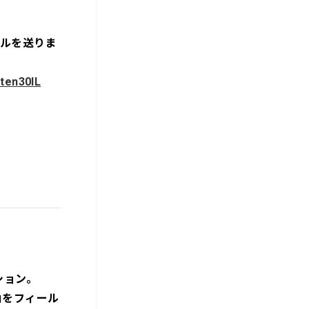
ールを送りま
uten30IL
ション。
山をフィール