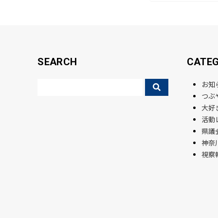
o
k
SEARCH
CATE
お知
つぶ
大好
活動
県議会
神奈
視察