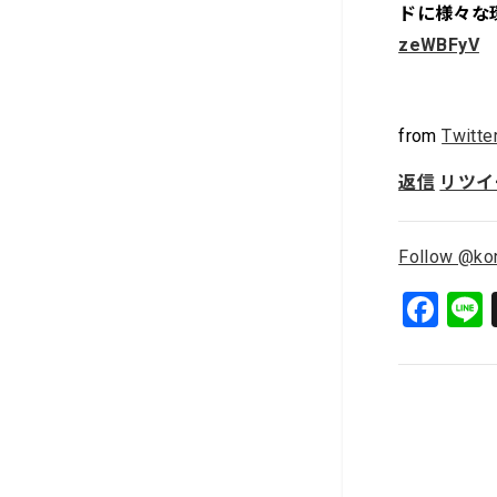
ドに様々な
zeWBFyV
from
Twitte
返信
リツイ
Follow @ko
F
a
c
e
b
o