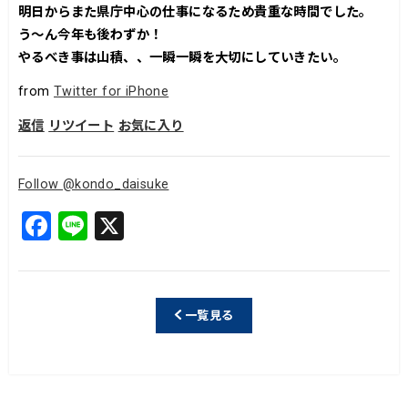
明日からまた県庁中心の仕事になるため貴重な時間でした。
う～ん今年も後わずか！
やるべき事は山積、、一瞬一瞬を大切にしていきたい。
from
Twitter for iPhone
返信
リツイート
お気に入り
Follow @kondo_daisuke
F
Li
X
a
n
c
e
e
一覧見る
b
o
o