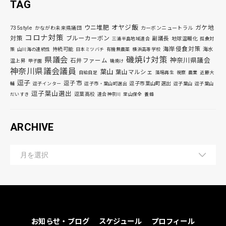
TAG
オヤジ飯
ウニ堆肥
ガケ地
735style
かながわ未来県議団
カーボンニュートラル
コロナ対策
対策
ブルーカーボン
副議長
地球温暖化
三浦半島地域連合
孤食対
海岸侵食対策
持続可能
海水
策
山川海の連続性
日本ミツバチ
有機無農薬
横浜高等学校
磯焼け対策
県議会
神奈川県議会
石井ファーム
温上昇
甲子園
磯焼け
神奈川県議会議員
葉山
葉山マルシェ
自給自足
藻場再生
視察
農業
近藤大
逗子
逗子市
逗子市葉山町選出
輔
逗子インター
逗子市・葉山町選出
逗子葉山
逗子葉山
逗子葉山選出
逗葉高校
だいすき
連合神奈川
里山保全
養蜂
ARCHIVE
お知らせ・ブログ
スケジュール
プロフィール