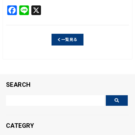
F
Li
X
a
n
c
e
e
一覧見る
b
o
o
k
SEARCH
CATEGRY