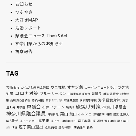
お知らせ
つぶやき
大好きMAP
活動レポート
県議会ニュース Think&Act
神奈川県からのお知らせ
視察報告
TAG
オヤジ飯
ウニ堆肥
ガケ地
735style
かながわ未来県議団
カーボンニュートラル
コロナ対策
対策
ブルーカーボン
副議長
地球温暖化
三浦半島地域連合
孤食対
海岸侵食対策
持続可能
海水
策
山川海の連続性
日本ミツバチ
有機無農薬
横浜高等学校
磯焼け対策
県議会
神奈川県議会
石井ファーム
温上昇
甲子園
磯焼け
神奈川県議会議員
葉山
葉山マルシェ
自給自足
藻場再生
視察
農業
近藤大
逗子
逗子市
逗子市葉山町選出
輔
逗子インター
逗子市・葉山町選出
逗子葉山
逗子葉山
逗子葉山選出
逗葉高校
だいすき
連合神奈川
里山保全
養蜂