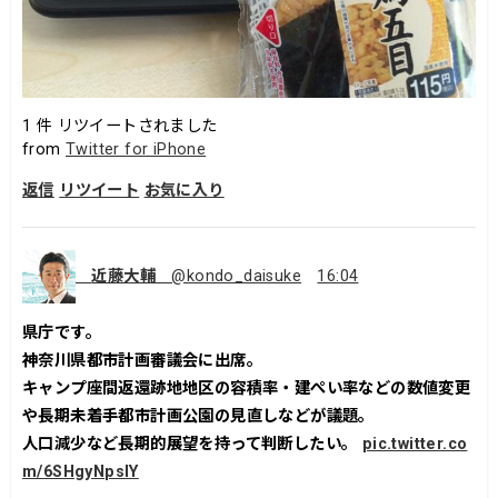
1
件 リツイートされました
from
Twitter for iPhone
返信
リツイート
お気に入り
近藤大輔
@kondo_daisuke
16:04
県庁です。
神奈川県都市計画審議会に出席。
キャンプ座間返還跡地地区の容積率・建ぺい率などの数値変更
や長期未着手都市計画公園の見直しなどが議題。
人口減少など長期的展望を持って判断したい。
pic.twitter.co
m/6SHgyNpslY