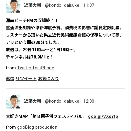
近藤大輔
@kondo_daisuke
11:37
湘南ビーチFMの収録終了！
重油流出対策や県新年度予算、消費税の影響に議員定数削減、
リスナーから頂いた県立近代美術館鎌倉館の保存について等、
アッという間の30分でした。
放送は、29日11時半～と1日18時～。
チャンネルは78.9MHz！
from
Twitter for iPhone
返信
リツイート
お気に入り
近藤大輔
@kondo_daisuke
12:30
大好きMAP「第８回子供フェスティバル」
goo.gl/VXoYtp
from
gooBlog production