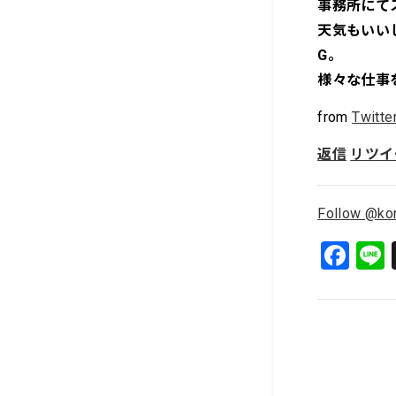
事務所にて
天気もいい
G。
様々な仕事
from
Twitte
返信
リツイ
Follow @ko
F
a
c
e
b
o