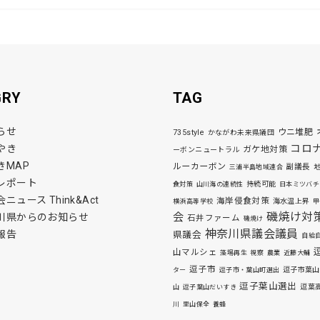
GRY
TAG
らせ
ウニ堆肥
735style
かながわ未来県議団
コロ
やき
ガケ地対策
ーボンニュートラル
きMAP
ルーカーボン
副議長
三浦半島地域連合
レポート
持続可能
食対策
山川海の連続性
日本ミツバチ
ニュース Think&Act
海岸侵食対策
海水温上昇
横浜高等学校
甲
磯焼け対
会
川県からのお知らせ
石井ファーム
磯焼け
神奈川県議会議員
報告
県議会
自給
山マルシェ
藻場再生
視察
農業
近藤大輔
逗子市
逗子市葉山
ター
逗子市・葉山町選出
逗子葉山選出
逗葉
山
逗子葉山だいすき
川
里山保全
養蜂