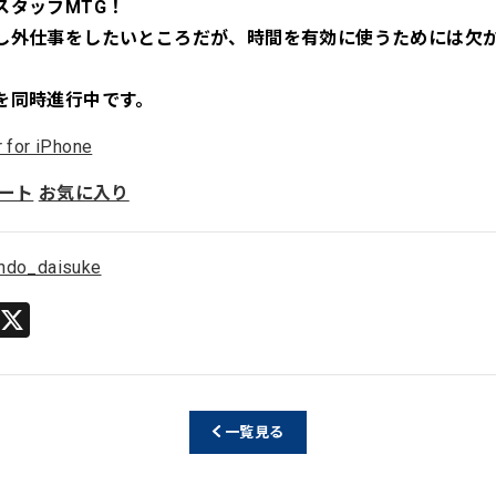
スタッフMTG！
し外仕事をしたいところだが、時間を有効に使うためには欠か
を同時進行中です。
r for iPhone
ート
お気に入り
ndo_daisuke
Li
X
n
e
一覧見る