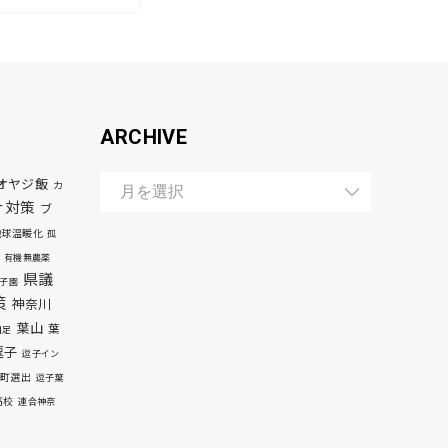
ARCHIVE
オヤジ飯
カ
ナ対策
ブ
地球温暖化
孤
有機無農薬
県議
子園
策
神奈川
葉山
葉
自足
逗子
逗子イン
町選出
逗子葉
高校
連合神奈