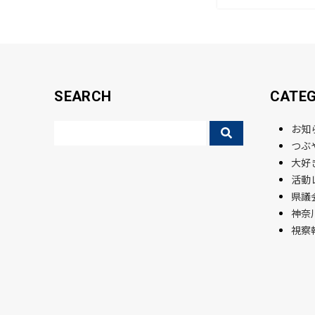
o
k
SEARCH
CATE
お知
つぶ
大好
活動
県議会
神奈
視察