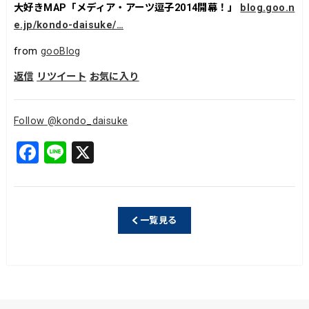
大好きMAP「メディア・アーツ逗子2014開幕！」
blog.goo.n
e.jp/kondo-daisuke/…
from
gooBlog
返信
リツイート
お気に入り
Follow @kondo_daisuke
F
Li
X
a
n
c
e
e
一覧見る
b
o
o
k