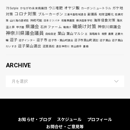
オヤジ飯
ウニ堆肥
ガケ地
735style
かながわ未来県議団
カーボンニュートラル
コロナ対策
対策
ブルーカーボン
副議長
地球温暖化
三浦半島地域連合
孤食対
海岸侵食対策
持続可能
海水
策
山川海の連続性
日本ミツバチ
有機無農薬
横浜高等学校
磯焼け対策
県議会
神奈川県議会
石井ファーム
温上昇
甲子園
磯焼け
神奈川県議会議員
葉山
葉山マルシェ
自給自足
藻場再生
視察
農業
近藤大
逗子
逗子市
逗子市葉山町選出
輔
逗子インター
逗子市・葉山町選出
逗子葉山
逗子葉山
逗子葉山選出
逗葉高校
だいすき
連合神奈川
里山保全
養蜂
ARCHIVE
お知らせ・ブログ
スケジュール
プロフィール
お問合せ・ご意見等