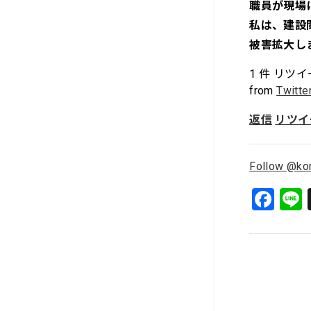
職員が現場
私は、建設
被害拡大し
1
件 リツイ
from
Twitte
返信
リツイ
Follow @ko
F
a
c
e
b
o