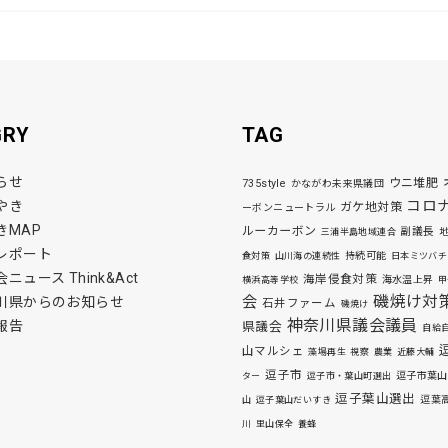
GRY
TAG
らせ
ウニ堆肥
735style
かながわ未来県議団
コロ
やき
ガケ地対策
ーボンニュートラル
きMAP
ルーカーボン
副議長
三浦半島地域連合
レポート
持続可能
食対策
山川海の連続性
日本ミツバチ
ニュース Think&Act
海岸侵食対策
海水温上昇
横浜高等学校
甲
磯焼け対
会
川県からのお知らせ
石井ファーム
磯焼け
神奈川県議会議員
報告
県議会
自給
山マルシェ
藻場再生
視察
農業
近藤大輔
逗子市
逗子市葉山
ター
逗子市・葉山町選出
逗子葉山選出
逗葉
山
逗子葉山だいすき
川
里山保全
養蜂