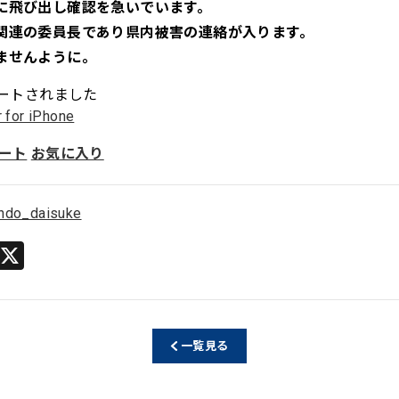
に飛び出し確認を急いでいます。
関連の委員長であり県内被害の連絡が入ります。
ませんように。
ートされました
r for iPhone
ート
お気に入り
ndo_daisuke
Li
X
n
e
一覧見る