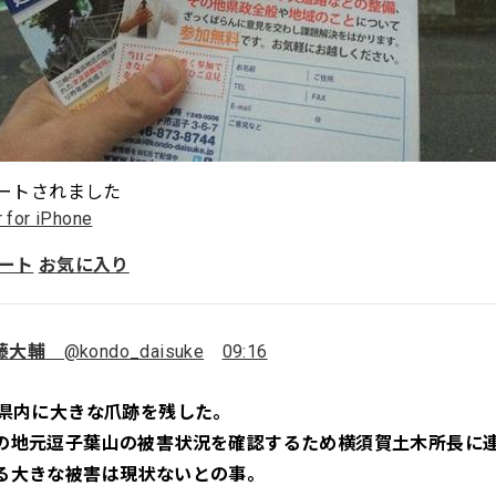
ートされました
r for iPhone
ート
お気に入り
藤大輔
@kondo_daisuke
09:16
は県内に大きな爪跡を残した。
の地元逗子葉山の被害状況を確認するため横須賀土木所長に
る大きな被害は現状ないとの事。