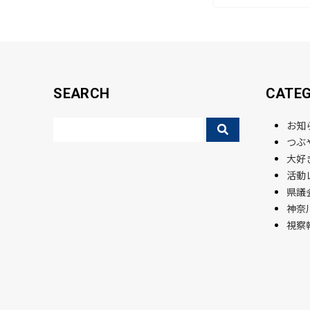
o
k
SEARCH
CATE
お知
つぶ
大好
活動
県議会
神奈
視察