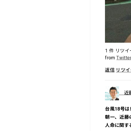
1
件 リツイ
from
Twitte
返信
リツイ
近
台風18号
朝一、近藤
人命に関す