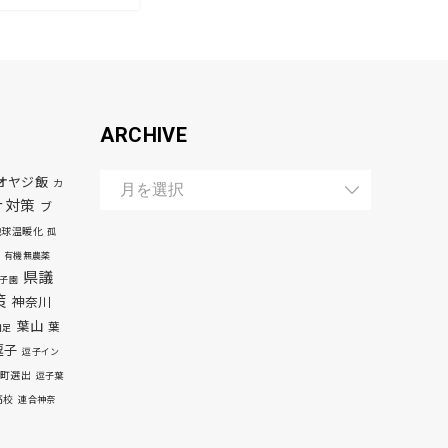
ARCHIVE
オヤジ飯
カ
ナ対策
ブ
地球温暖化
孤
有機無農薬
県議
子園
策
神奈川
葉山
葉
自足
逗子
逗子イン
町選出
逗子葉
高校
連合神奈