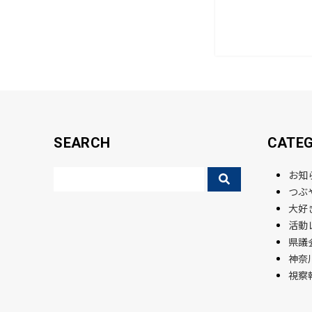
e
b
o
o
k
SEARCH
CATE
お知
つぶ
大好
活動
県議会
神奈
視察