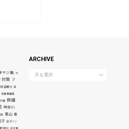
ARCHIVE
オヤジ飯
カ
ナ対策
ブ
地球温暖化
孤
有機無農薬
県議
子園
策
神奈川
葉山
葉
自足
逗子
逗子イン
町選出
逗子葉