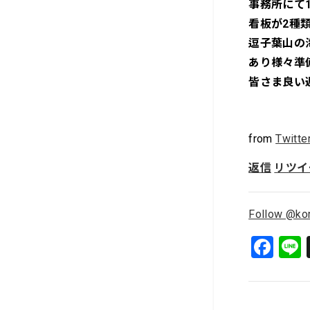
事務所にて
看板が2種
逗子葉山の
あり様々準
皆さま良い
from
Twitte
返信
リツイ
Follow @ko
F
a
c