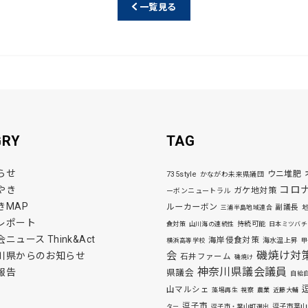
一覧見る
GRY
TAG
らせ
ウニ堆肥
735style
かながわ未来県議団
コロ
やき
ガケ地対策
ーボンニュートラル
きMAP
ルーカーボン
副議長
三浦半島地域連合
レポート
持続可能
食対策
山川海の連続性
日本ミツバチ
ニュース Think&Act
海岸侵食対策
海水温上昇
横浜高等学校
甲
磯焼け対
会
川県からのお知らせ
石井ファーム
磯焼け
神奈川県議会議員
報告
県議会
自給
山マルシェ
藻場再生
視察
農業
近藤大輔
逗子市
逗子市葉山
ター
逗子市・葉山町選出