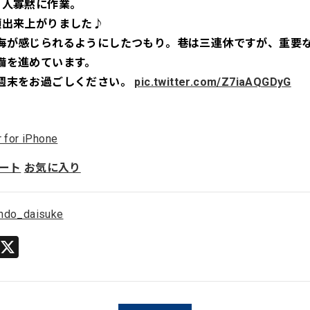
1人寡黙に作業。
類出来上がりました♪
海が感じられるようにしたつもり。巷は三連休ですが、重要
備を進めています。
週末をお過ごしください。
pic.twitter.com/Z7iaAQGDyG
r for iPhone
ート
お気に入り
ndo_daisuke
Li
X
n
e