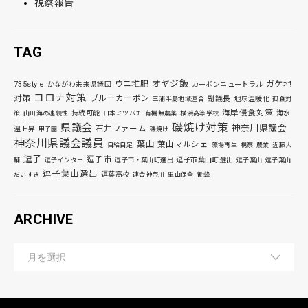
視察報告
TAG
オヤジ飯
ウニ堆肥
ガケ地
735style
かながわ未来県議団
カーボンニュートラル
コロナ対策
対策
ブルーカーボン
副議長
地球温暖化
三浦半島地域連合
孤食対
海岸侵食対策
持続可能
海水
策
山川海の連続性
日本ミツバチ
有機無農薬
横浜高等学校
磯焼け対策
県議会
神奈川県議会
石井ファーム
温上昇
甲子園
磯焼け
神奈川県議会議員
葉山
葉山マルシェ
自給自足
藻場再生
視察
農業
近藤大
逗子
逗子市
逗子市葉山町選出
輔
逗子インター
逗子市・葉山町選出
逗子葉山
逗子葉山
逗子葉山選出
逗葉高校
だいすき
連合神奈川
里山保全
養蜂
ARCHIVE