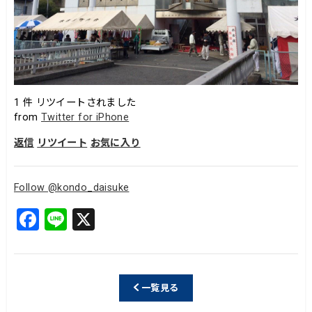
1
件 リツイートされました
from
Twitter for iPhone
返信
リツイート
お気に入り
Follow @kondo_daisuke
F
Li
X
a
n
c
e
e
一覧見る
b