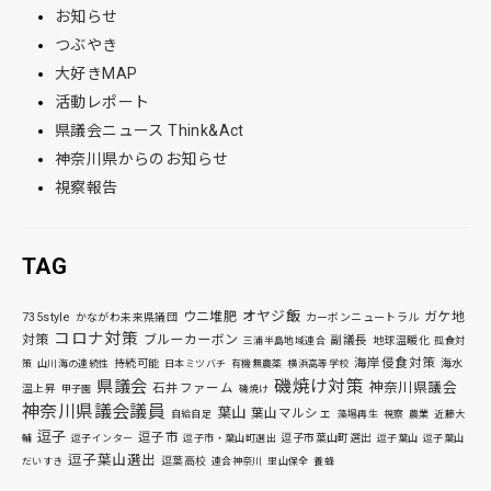
お知らせ
つぶやき
大好きMAP
活動レポート
県議会ニュース Think&Act
神奈川県からのお知らせ
視察報告
TAG
オヤジ飯
ウニ堆肥
ガケ地
735style
かながわ未来県議団
カーボンニュートラル
コロナ対策
対策
ブルーカーボン
副議長
地球温暖化
三浦半島地域連合
孤食対
海岸侵食対策
持続可能
海水
策
山川海の連続性
日本ミツバチ
有機無農薬
横浜高等学校
磯焼け対策
県議会
神奈川県議会
石井ファーム
温上昇
甲子園
磯焼け
神奈川県議会議員
葉山
葉山マルシェ
自給自足
藻場再生
視察
農業
近藤大
逗子
逗子市
逗子市葉山町選出
輔
逗子インター
逗子市・葉山町選出
逗子葉山
逗子葉山
逗子葉山選出
逗葉高校
だいすき
連合神奈川
里山保全
養蜂