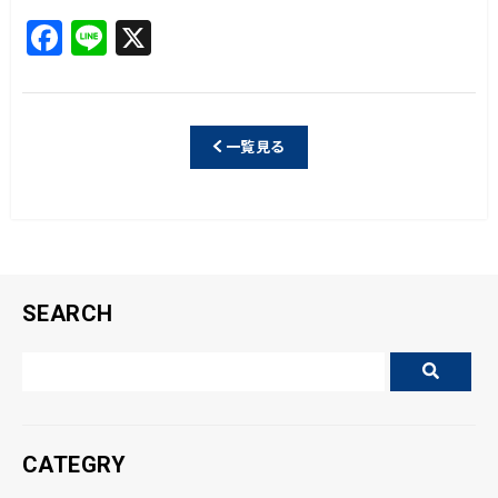
F
Li
X
a
n
c
e
e
一覧見る
b
o
o
k
SEARCH
CATEGRY