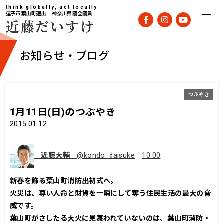
think globally, act locally
逗子市葉山町選出 神奈川県議会議員
近藤だいすけ
お知らせ・ブログ
つぶやき
1月11日(日)のつぶやき
2015.01.12
近藤大輔
@kondo_daisuke
10:00
新春を飾る葉山町消防出初式へ。
火災は、尊い人命と財貨を一瞬にして奪う住民生活の最大の脅
威です。
葉山町がさしたる大火に見舞われていないのは、葉山町消防・