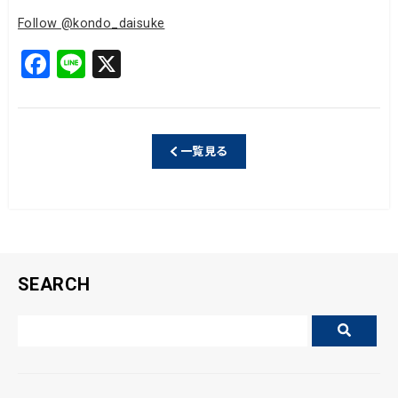
Follow @kondo_daisuke
F
Li
X
a
n
c
e
e
一覧見る
b
o
o
k
SEARCH