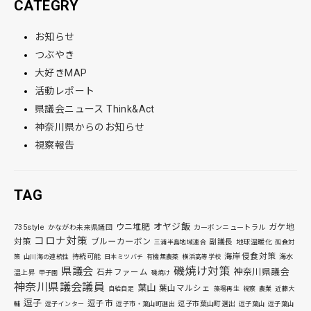
CATEGRY
お知らせ
つぶやき
大好きMAP
活動レポート
県議会ニュース Think&Act
神奈川県からのお知らせ
視察報告
TAG
オヤジ飯
ウニ堆肥
ガケ地
735style
かながわ未来県議団
カーボンニュートラル
コロナ対策
対策
ブルーカーボン
副議長
地球温暖化
三浦半島地域連合
孤食対
海岸侵食対策
持続可能
海水
策
山川海の連続性
日本ミツバチ
有機無農薬
横浜高等学校
磯焼け対策
県議会
神奈川県議会
石井ファーム
温上昇
甲子園
磯焼け
神奈川県議会議員
葉山
葉山マルシェ
自給自足
藻場再生
視察
農業
近藤大
逗子
逗子市
逗子市葉山町選出
輔
逗子インター
逗子市・葉山町選出
逗子葉山
逗子葉山