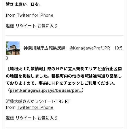
皆さま良い一日を。
from
Twitter for iPhone
返信
リツイート
お気に入り
神奈川県庁広報県民課
@KanagawaPref_PR
19:5
0
【箱根火山対策情報】県のＨＰに立入規制エリアと通行止区間
の地図を掲載しました。箱根町内の他の地域は通常通り営業し
ておりますので、事前にＨＰをチェックしご利用ください。
（
pref.kanagawa.jp/sys/bousai/por…
）
近藤大輔
さんがリツイート |
43
RT
from
Twitter for iPhone
返信
リツイート
お気に入り