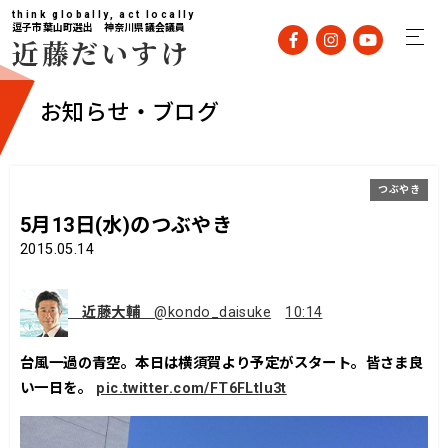
think globally, act locally
逗子市葉山町選出 神奈川県議会議員
近藤だいすけ
お知らせ・ブログ
つぶやき
5月13日(水)のつぶやき
2015.05.14
近藤大輔
@kondo_daisuke
10:14
台風一過の青空。本日は横須賀より予定がスタート。皆さま良
い一日を。
pic.twitter.com/FT6FLtIu3t