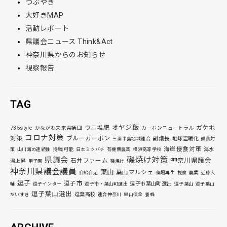
つぶやき
大好きMAP
活動レポート
県議会ニュース Think&Act
神奈川県からのお知らせ
視察報告
TAG
オヤジ飯
ウニ堆肥
ガケ地
735style
かながわ未来県議団
カーボンニュートラル
コロナ対策
対策
ブルーカーボン
副議長
地球温暖化
三浦半島地域連合
孤食対
海岸侵食対策
持続可能
海水
策
山川海の連続性
日本ミツバチ
有機無農薬
横浜高等学校
磯焼け対策
県議会
神奈川県議会
石井ファーム
温上昇
甲子園
磯焼け
神奈川県議会議員
葉山
葉山マルシェ
自給自足
藻場再生
視察
農業
近藤大
逗子
逗子市
逗子市葉山町選出
輔
逗子インター
逗子市・葉山町選出
逗子葉山
逗子葉山
逗子葉山選出
逗葉高校
だいすき
連合神奈川
里山保全
養蜂