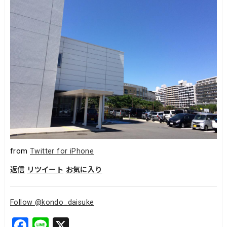
from
Twitter for iPhone
返信
リツイート
お気に入り
Follow @kondo_daisuke
F
Li
X