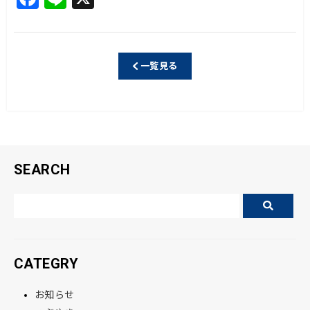
a
n
c
e
e
一覧見る
b
o
o
k
SEARCH
CATEGRY
お知らせ