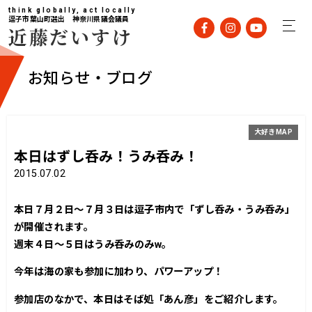
think globally, act locally
逗子市葉山町選出 神奈川県議会議員
近藤だいすけ
お知らせ・ブログ
大好きMAP
本日はずし呑み！うみ呑み！
2015.07.02
本日７月２日～７月３日は逗子市内で「ずし呑み・うみ呑み」
が開催されます。
週末４日～５日はうみ呑みのみw。
今年は海の家も参加に加わり、パワーアップ！
参加店のなかで、本日はそば処「あん彦」をご紹介します。