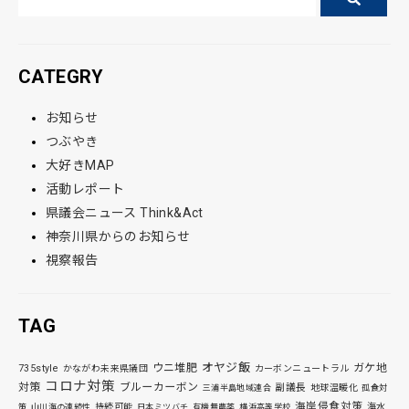
CATEGRY
お知らせ
つぶやき
大好きMAP
活動レポート
県議会ニュース Think&Act
神奈川県からのお知らせ
視察報告
TAG
オヤジ飯
ウニ堆肥
ガケ地
735style
かながわ未来県議団
カーボンニュートラル
コロナ対策
対策
ブルーカーボン
副議長
地球温暖化
三浦半島地域連合
孤食対
海岸侵食対策
持続可能
海水
策
山川海の連続性
日本ミツバチ
有機無農薬
横浜高等学校