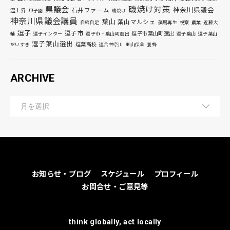
磯焼け対策
県議会
神奈川県議会
石井ファーム
温上昇
甲子園
磯焼け
神奈川県議会議員
葉山
葉山マルシェ
自給自足
藻場再生
視察
農業
近藤大
逗子
逗子市
逗子市葉山町選出
輔
逗子インター
逗子市・葉山町選出
逗子葉山
逗子葉山
逗子葉山選出
逗葉高校
だいすき
連合神奈川
里山保全
養蜂
ARCHIVE
お知らせ・ブログ
スケジュール
プロフィール
お問合せ・ご意見等
think globally, act locally