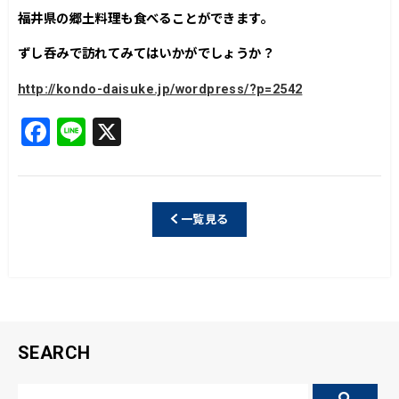
福井県の郷土料理も食べることができます。
ずし呑みで訪れてみてはいかがでしょうか？
http://kondo-daisuke.jp/wordpress/?p=2542
F
Li
X
a
n
c
e
e
一覧見る
b
o
o
k
SEARCH