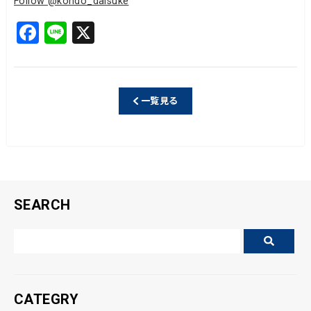
Follow @kondo_daisuke
F
Li
X
a
n
c
e
e
一覧見る
b
o
o
k
SEARCH
CATEGRY