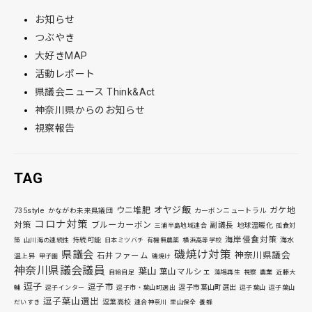
お知らせ
つぶやき
大好きMAP
活動レポート
県議会ニュース Think&Act
神奈川県からのお知らせ
視察報告
TAG
オヤジ飯
ウニ堆肥
ガケ地
735style
かながわ未来県議団
カーボンニュートラル
コロナ対策
対策
ブルーカーボン
副議長
地球温暖化
三浦半島地域連合
孤食対
海岸侵食対策
持続可能
海水
策
山川海の連続性
日本ミツバチ
有機無農薬
横浜高等学校
磯焼け対策
県議会
神奈川県議会
石井ファーム
温上昇
甲子園
磯焼け
神奈川県議会議員
葉山
葉山マルシェ
自給自足
藻場再生
視察
農業
近藤大
逗子
逗子市
逗子市葉山町選出
輔
逗子インター
逗子市・葉山町選出
逗子葉山
逗子葉山
逗子葉山選出
逗葉高校
だいすき
連合神奈川
里山保全
養蜂