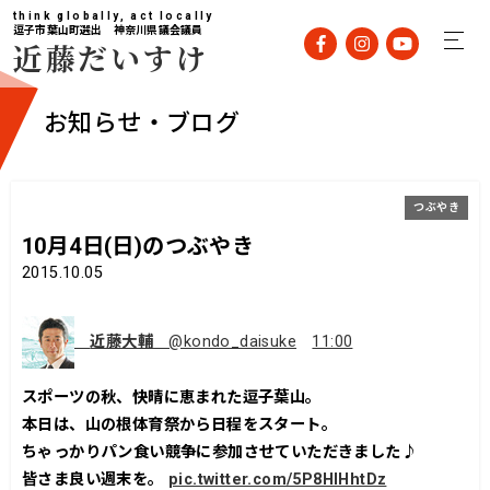
think globally, act locally
逗子市葉山町選出 神奈川県議会議員
近藤だいすけ
お知らせ・ブログ
つぶやき
10月4日(日)のつぶやき
2015.10.05
近藤大輔
@kondo_daisuke
11:00
スポーツの秋、快晴に恵まれた逗子葉山。
本日は、山の根体育祭から日程をスタート。
ちゃっかりパン食い競争に参加させていただきました♪
皆さま良い週末を。
pic.twitter.com/5P8HlHhtDz