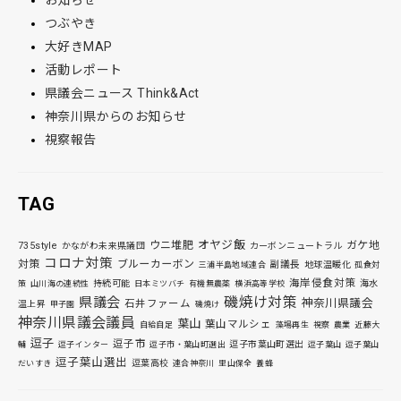
お知らせ
つぶやき
大好きMAP
活動レポート
県議会ニュース Think&Act
神奈川県からのお知らせ
視察報告
TAG
オヤジ飯
ウニ堆肥
ガケ地
735style
かながわ未来県議団
カーボンニュートラル
コロナ対策
対策
ブルーカーボン
副議長
地球温暖化
三浦半島地域連合
孤食対
海岸侵食対策
持続可能
海水
策
山川海の連続性
日本ミツバチ
有機無農薬
横浜高等学校
磯焼け対策
県議会
神奈川県議会
石井ファーム
温上昇
甲子園
磯焼け
神奈川県議会議員
葉山
葉山マルシェ
自給自足
藻場再生
視察
農業
近藤大
逗子
逗子市
逗子市葉山町選出
輔
逗子インター
逗子市・葉山町選出
逗子葉山
逗子葉山
逗子葉山選出
逗葉高校
だいすき
連合神奈川
里山保全
養蜂