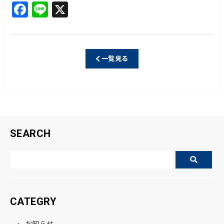
F
Li
X
a
n
c
e
e
一覧見る
b
o
o
k
SEARCH
CATEGRY