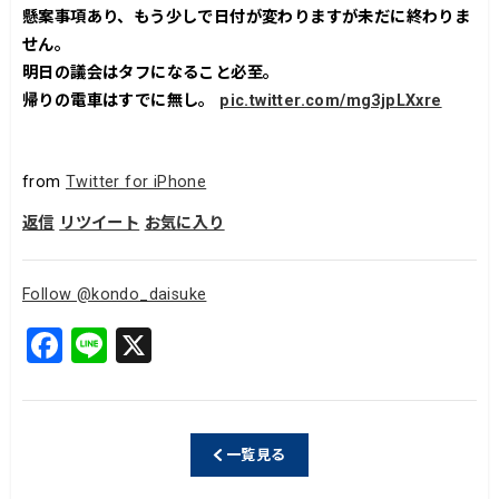
懸案事項あり、もう少しで日付が変わりますが未だに終わりま
せん。
明日の議会はタフになること必至。
帰りの電車はすでに無し。
pic.twitter.com/mg3jpLXxre
from
Twitter for iPhone
返信
リツイート
お気に入り
Follow @kondo_daisuke
F
Li
X
a
n
c
e
e
一覧見る
b