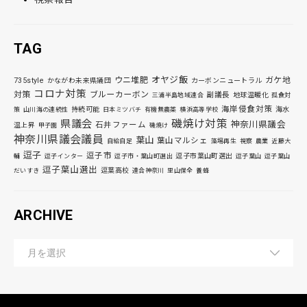
TAG
オヤジ飯
ウニ堆肥
ガケ地
735style
かながわ未来県議団
カーボンニュートラル
コロナ対策
対策
ブルーカーボン
副議長
地球温暖化
三浦半島地域連合
孤食対
海岸侵食対策
持続可能
海水
策
山川海の連続性
日本ミツバチ
有機無農薬
横浜高等学校
磯焼け対策
県議会
神奈川県議会
石井ファーム
温上昇
甲子園
磯焼け
神奈川県議会議員
葉山
葉山マルシェ
自給自足
藻場再生
視察
農業
近藤大
逗子
逗子市
逗子市葉山町選出
輔
逗子インター
逗子市・葉山町選出
逗子葉山
逗子葉山
逗子葉山選出
逗葉高校
だいすき
連合神奈川
里山保全
養蜂
ARCHIVE