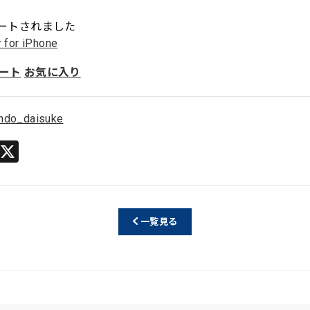
ートされました
r for iPhone
ート
お気に入り
ndo_daisuke
Li
X
n
e
一覧見る