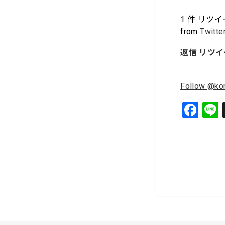
1
件 リツイ
from
Twitte
返信
リツイ
Follow @ko
F
a
c
e
b
o
o
k