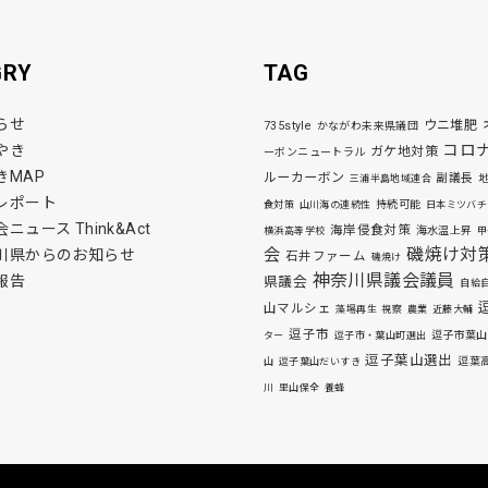
GRY
TAG
らせ
ウニ堆肥
735style
かながわ未来県議団
コロ
やき
ガケ地対策
ーボンニュートラル
きMAP
ルーカーボン
副議長
三浦半島地域連合
レポート
持続可能
食対策
山川海の連続性
日本ミツバチ
ニュース Think&Act
海岸侵食対策
海水温上昇
横浜高等学校
甲
磯焼け対
会
川県からのお知らせ
石井ファーム
磯焼け
神奈川県議会議員
報告
県議会
自給
山マルシェ
藻場再生
視察
農業
近藤大輔
逗子市
逗子市葉山
ター
逗子市・葉山町選出
逗子葉山選出
逗葉
山
逗子葉山だいすき
川
里山保全
養蜂