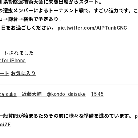
川県警察逮捕術大会に来賓出席からスタート。
の選抜メンバーによるトーナメント戦で、すごい迫力です。
山→鎌倉→横浜で予定あり。
1日をお過ごしください。
pic.twitter.com/AIPTunbGNG
ートされました
r for iPhone
ート
お気に入り
近藤大輔
@kondo_daisuke
15:45
一般質問が始まるためその前に様々な準備を進めています。
p
oiZE