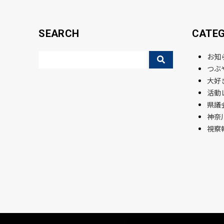
SEARCH
CATE
お知
つぶ
大好
活動
県議会
神奈
視察