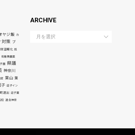
ARCHIVE
オヤジ飯
カ
ナ対策
ブ
地球温暖化
孤
有機無農薬
県議
子園
策
神奈川
葉山
葉
自足
逗子
逗子イン
町選出
逗子葉
高校
連合神奈