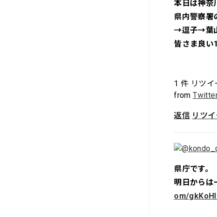
本日は神奈
県内警察署
→逗子→葉
皆さま良い
1
件 リツイ
from
Twitte
返信
リツイ
県庁です。
明日からは
om/gkKoHI