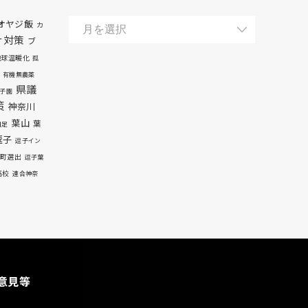
オヤジ飯
カ
ナ対策
ブ
地球温暖化
孤
有機無農薬
県議
子園
策
神奈川
葉山
葉
自足
逗子
逗子イン
町選出
逗子葉
高校
連合神奈
意見等