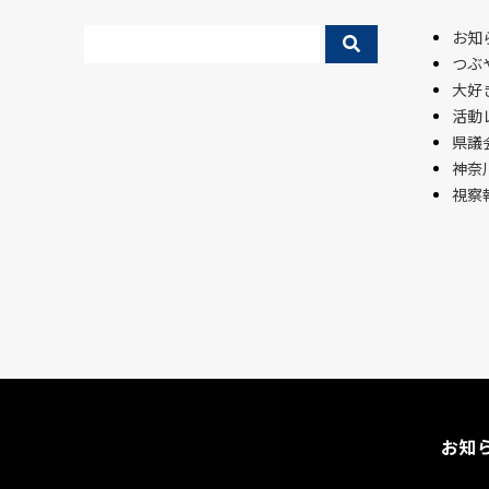
お知
つぶ
大好
活動
県議会
神奈
視察
お知