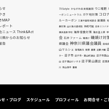
らせ
ウニ堆肥
735style
かながわ未来県議団
コロ
やき
ガケ地対策
ーボンニュートラル
きMAP
ルーカーボン
副議長
三浦半島地域連合
レポート
持続可能
食対策
山川海の連続性
日本ミツバチ
ニュース Think&Act
海岸侵食対策
海水温上昇
横浜高等学校
甲
磯焼け対
会
川県からのお知らせ
石井ファーム
磯焼け
神奈川県議会議員
報告
県議会
自給
山マルシェ
藻場再生
視察
農業
近藤大輔
逗子市
逗子市葉山
ター
逗子市・葉山町選出
逗子葉山選出
逗葉
山
逗子葉山だいすき
川
里山保全
養蜂
らせ・ブログ
スケジュール
プロフィール
お問合せ・ご