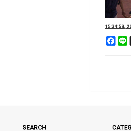
15:34:58, 
F
a
c
e
b
o
o
k
SEARCH
CATE