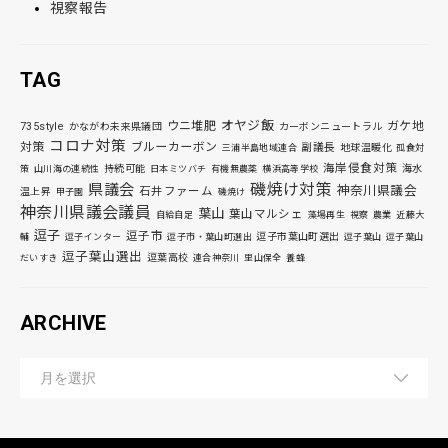
視察報告
TAG
オヤジ飯
ウニ堆肥
ガケ地
735style
かながわ未来県議団
カーボンニュートラル
コロナ対策
対策
ブルーカーボン
副議長
地球温暖化
三浦半島地域連合
孤食対
海岸侵食対策
持続可能
海水
策
山川海の連続性
日本ミツバチ
有機無農薬
横浜高等学校
磯焼け対策
県議会
神奈川県議会
石井ファーム
温上昇
甲子園
磯焼け
神奈川県議会議員
葉山
葉山マルシェ
自給自足
藻場再生
視察
農業
近藤大
逗子
逗子市
逗子市葉山町選出
輔
逗子インター
逗子市・葉山町選出
逗子葉山
逗子葉山
逗子葉山選出
逗葉高校
だいすき
連合神奈川
里山保全
養蜂
ARCHIVE