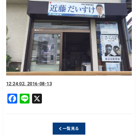
12:24:02, 2016-08-13
F
Li
X
a
n
c
e
e
一覧見る
b