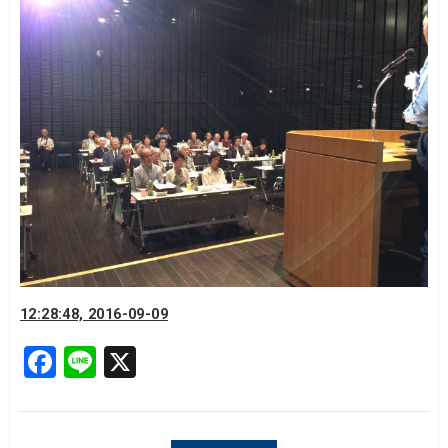
12:28:48, 2016-09-09
F
Li
X
a
n
c
e