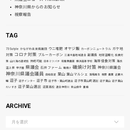
神奈川県からのお知らせ
視察報告
TAG
オヤジ飯
ウニ堆肥
ガケ地
735style
かながわ未来県議団
カーボンニュートラル
コロナ対策
対策
ブルーカーボン
副議長
地球温暖化
三浦半島地域連合
孤食対
海岸侵食対策
持続可能
海水
策
山川海の連続性
日本ミツバチ
有機無農薬
横浜高等学校
磯焼け対策
県議会
神奈川県議会
石井ファーム
温上昇
甲子園
磯焼け
神奈川県議会議員
葉山
葉山マルシェ
自給自足
藻場再生
視察
農業
近藤大
逗子
逗子市
逗子市葉山町選出
輔
逗子インター
逗子市・葉山町選出
逗子葉山
逗子葉山
逗子葉山選出
逗葉高校
だいすき
連合神奈川
里山保全
養蜂
ARCHIVE