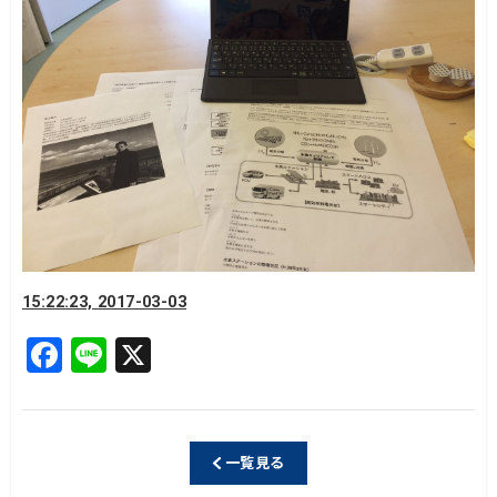
15:22:23, 2017-03-03
F
Li
X
a
n
c
e
e
一覧見る
b