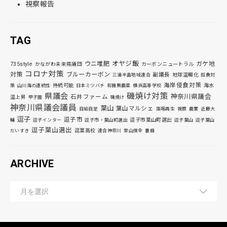
視察報告
TAG
オヤジ飯
ウニ堆肥
ガケ地
735style
かながわ未来県議団
カーボンニュートラル
コロナ対策
対策
ブルーカーボン
副議長
地球温暖化
三浦半島地域連合
孤食対
海岸侵食対策
持続可能
海水
策
山川海の連続性
日本ミツバチ
有機無農薬
横浜高等学校
磯焼け対策
県議会
神奈川県議会
石井ファーム
温上昇
甲子園
磯焼け
神奈川県議会議員
葉山
葉山マルシェ
自給自足
藻場再生
視察
農業
近藤大
逗子
逗子市
逗子市葉山町選出
輔
逗子インター
逗子市・葉山町選出
逗子葉山
逗子葉山
逗子葉山選出
逗葉高校
だいすき
連合神奈川
里山保全
養蜂
ARCHIVE