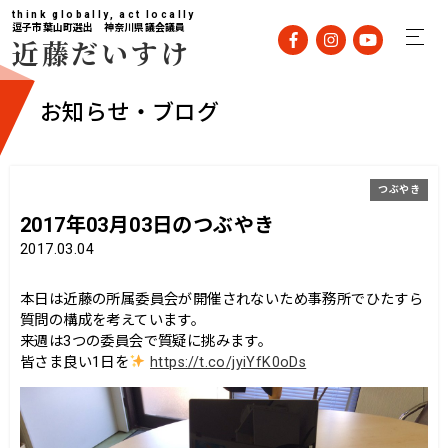
think globally, act locally
逗子市葉山町選出 神奈川県議会議員
近藤だいすけ
お知らせ・ブログ
つぶやき
2017年03月03日のつぶやき
2017.03.04
本日は近藤の所属委員会が開催されないため事務所でひたすら
質問の構成を考えています。
来週は3つの委員会で質疑に挑みます。
皆さま良い1日を
https://t.co/jyiYfK0oDs