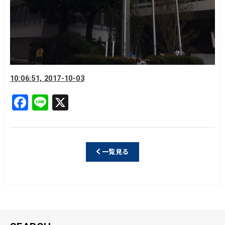
10:06:51, 2017-10-03
F
Li
X
a
n
c
e
e
一覧見る
b
o
o
k