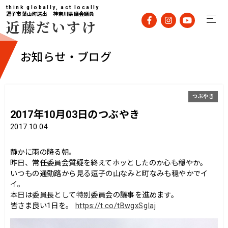
think globally, act locally
逗子市葉山町選出 神奈川県議会議員
近藤だいすけ
お知らせ・ブログ
つぶやき
2017年10月03日のつぶやき
2017.10.04
静かに雨の降る朝。
昨日、常任委員会質疑を終えてホッとしたのか心も穏やか。
いつもの通勤路から見る逗子の山なみと町なみも穏やかでイ
イ。
本日は委員長として特別委員会の議事を進めます。
皆さま良い1日を。
https://t.co/tBwgxSgIaj