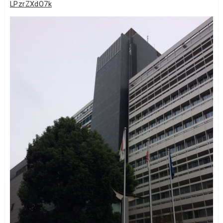
LPzrZXdO7k