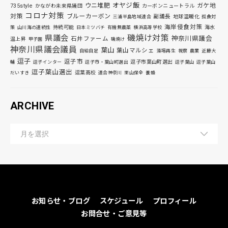
オヤジ飯
ウニ堆肥
ガケ地
735style
かながわ未来県議団
カーボンニュートラル
コロナ対策
対策
ブルーカーボン
副議長
地球温暖化
三浦半島地域連合
孤食対
海岸侵食対策
持続可能
海水
策
山川海の連続性
日本ミツバチ
有機無農薬
横浜高等学校
磯焼け対策
県議会
神奈川県議会
石井ファーム
温上昇
甲子園
磯焼け
神奈川県議会議員
葉山
葉山マルシェ
自給自足
藻場再生
視察
農業
近藤大
逗子
逗子市
逗子市葉山町選出
輔
逗子インター
逗子市・葉山町選出
逗子葉山
逗子葉山
逗子葉山選出
逗葉高校
だいすき
連合神奈川
里山保全
養蜂
ARCHIVE
お知らせ・ブログ
スケジュール
プロフィール
お問合せ・ご意見等