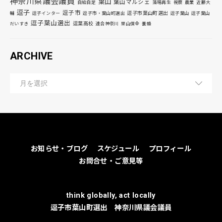
神奈川県議会議員
葉山
葉山マルシェ
自給自足
藻場再生
視察
農業
近藤大
逗子
逗子市
逗子市葉山町選出
輔
逗子インター
逗子市・葉山町選出
逗子葉山
逗子葉山
逗子葉山選出
逗葉高校
だいすき
連合神奈川
里山保全
養蜂
ARCHIVE
お知らせ・ブログ
スケジュール
プロフィール
お問合せ・ご意見等
think globally, act locally
逗子市葉山町選出 神奈川県議会議員