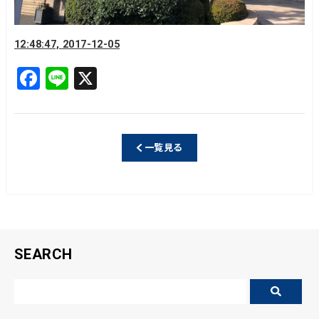
12:48:47, 2017-12-05
F
Li
X
a
n
c
e
e
一覧見る
b
o
o
k
SEARCH