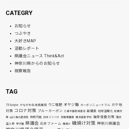
CATEGRY
お知らせ
つぶやき
大好きMAP
活動レポート
県議会ニュース Think&Act
神奈川県からのお知らせ
視察報告
TAG
オヤジ飯
ウニ堆肥
ガケ地
735style
かながわ未来県議団
カーボンニュートラル
コロナ対策
対策
ブルーカーボン
副議長
地球温暖化
三浦半島地域連合
孤食対
海岸侵食対策
持続可能
海水
策
山川海の連続性
日本ミツバチ
有機無農薬
横浜高等学校
磯焼け対策
県議会
神奈川県議会
石井ファーム
温上昇
甲子園
磯焼け