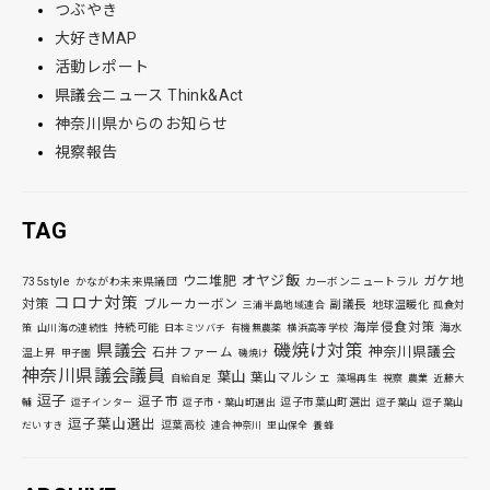
つぶやき
大好きMAP
活動レポート
県議会ニュース Think&Act
神奈川県からのお知らせ
視察報告
TAG
オヤジ飯
ウニ堆肥
ガケ地
735style
かながわ未来県議団
カーボンニュートラル
コロナ対策
対策
ブルーカーボン
副議長
地球温暖化
三浦半島地域連合
孤食対
海岸侵食対策
持続可能
海水
策
山川海の連続性
日本ミツバチ
有機無農薬
横浜高等学校
磯焼け対策
県議会
神奈川県議会
石井ファーム
温上昇
甲子園
磯焼け
神奈川県議会議員
葉山
葉山マルシェ
自給自足
藻場再生
視察
農業
近藤大
逗子
逗子市
逗子市葉山町選出
輔
逗子インター
逗子市・葉山町選出
逗子葉山
逗子葉山
逗子葉山選出
逗葉高校
だいすき
連合神奈川
里山保全
養蜂