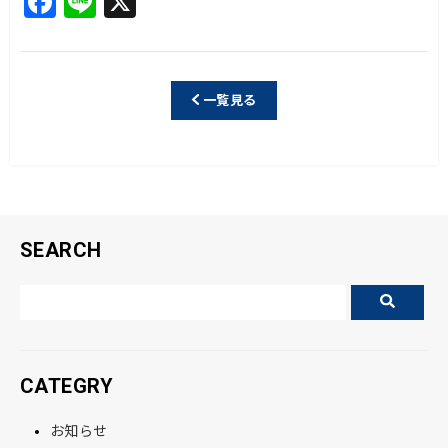
a
n
c
e
e
一覧見る
b
o
o
k
SEARCH
CATEGRY
お知らせ