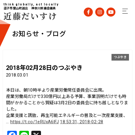
think globally, act locally
逗子市葉山町選出 神奈川県議会議員
近藤だいすけ
お知らせ・ブログ
つぶやき
2018年02月28日のつぶやき
2018.03.01
本日は、朝10時半より産業労働常任委員会に出席。
産業労働局だけで330億円以上ある予算、事業説明だけでも時
間がかかることから質疑は3月2日の委員会に持ち越しとなりま
した。
企業支援と誘致、再生可能エネルギーの普及と一次産業支援、
…
https://t.co/1eRUxA6lFJ
18:53:31, 2018-02-28
F
Li
X