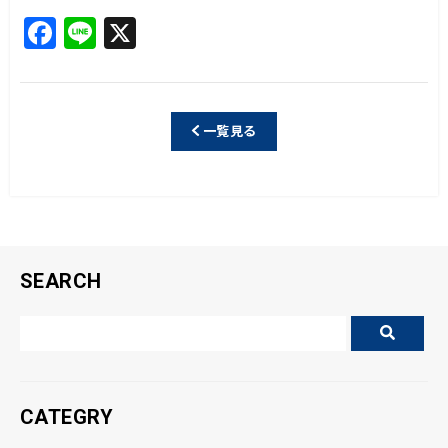
F
Li
X
a
n
c
e
e
一覧見る
b
o
o
k
SEARCH
CATEGRY