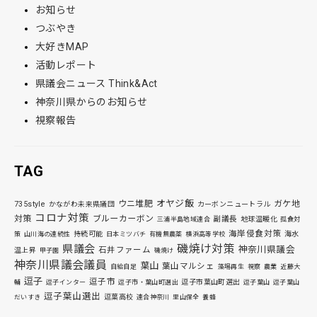
お知らせ
つぶやき
大好きMAP
活動レポート
県議会ニュース Think&Act
神奈川県からのお知らせ
視察報告
TAG
オヤジ飯
ウニ堆肥
ガケ地
735style
かながわ未来県議団
カーボンニュートラル
コロナ対策
対策
ブルーカーボン
副議長
地球温暖化
三浦半島地域連合
孤食対
海岸侵食対策
持続可能
海水
策
山川海の連続性
日本ミツバチ
有機無農薬
横浜高等学校
磯焼け対策
県議会
神奈川県議会
石井ファーム
温上昇
甲子園
磯焼け
神奈川県議会議員
葉山
葉山マルシェ
自給自足
藻場再生
視察
農業
近藤大
逗子
逗子市
逗子市葉山町選出
輔
逗子インター
逗子市・葉山町選出
逗子葉山
逗子葉山
逗子葉山選出
逗葉高校
だいすき
連合神奈川
里山保全
養蜂