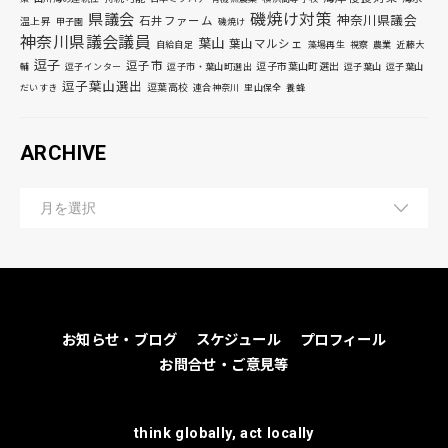
磯焼け対策
県議会
神奈川県議会
石井ファーム
温上昇
甲子園
磯焼け
神奈川県議会議員
葉山
葉山マルシェ
自給自足
藻場再生
視察
農業
近藤大
逗子
逗子市
逗子市葉山町選出
輔
逗子インター
逗子市・葉山町選出
逗子葉山
逗子葉山
逗子葉山選出
逗葉高校
だいすき
連合神奈川
里山保全
養蜂
ARCHIVE
お知らせ・ブログ
スケジュール
プロフィール
お問合せ・ご意見等
think globally, act locally