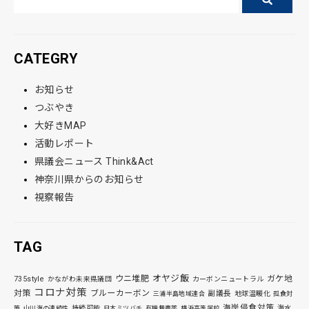
CATEGRY
お知らせ
つぶやき
大好きMAP
活動レポート
県議会ニュース Think&Act
神奈川県からのお知らせ
視察報告
TAG
オヤジ飯
ウニ堆肥
ガケ地
735style
かながわ未来県議団
カーボンニュートラル
コロナ対策
対策
ブルーカーボン
副議長
地球温暖化
三浦半島地域連合
孤食対
海岸侵食対策
持続可能
海水
策
山川海の連続性
日本ミツバチ
有機無農薬
横浜高等学校