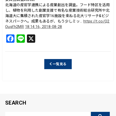
北海道の産官学連携による産業創出を調査。フード特区を活用
し、植物を利用した創業支援で有名な産業技術総合研究所や北
海道大に集積された産官学16施設を束ねる北大リサーチ&ビジ
ネスパークへ。成果もあるが、もう少しミッ…
https://t.co/Q2
Ouqfh2MR
18:14:16, 2018-08-28
F
Li
X
a
n
c
e
e
一覧見る
b
o
o
k
SEARCH