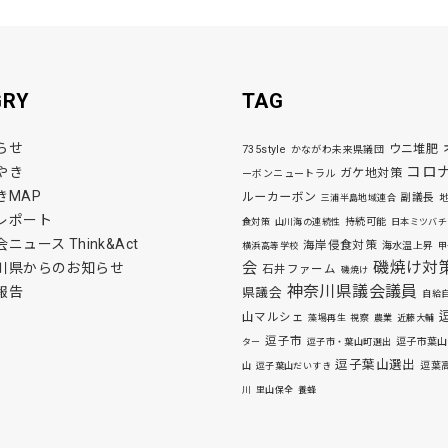
GRY
TAG
らせ
ウニ堆肥
735style
かながわ未来県議団
コロ
やき
ガケ地対策
ーボンニュートラル
きMAP
ルーカーボン
副議長
三浦半島地域連合
レポート
持続可能
食対策
山川海の連続性
日本ミツバチ
ニュース Think&Act
海岸侵食対策
海水温上昇
横浜高等学校
甲
磯焼け対
会
川県からのお知らせ
石井ファーム
磯焼け
神奈川県議会議員
報告
県議会
自給
山マルシェ
藻場再生
視察
農業
近藤大輔
逗子市
逗子市葉山
ター
逗子市・葉山町選出
逗子葉山選出
逗葉
山
逗子葉山だいすき
川
里山保全
養蜂