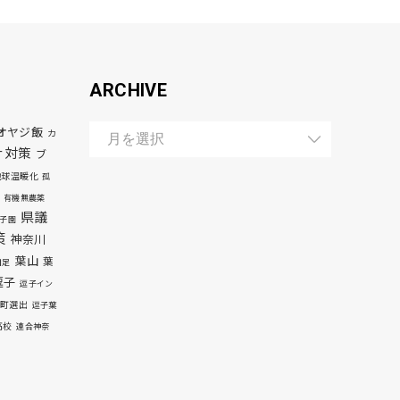
ARCHIVE
オヤジ飯
カ
ナ対策
ブ
地球温暖化
孤
有機無農薬
県議
子園
策
神奈川
葉山
葉
自足
逗子
逗子イン
町選出
逗子葉
高校
連合神奈