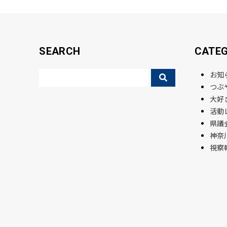
k
SEARCH
CATE
お知
つぶ
大好
活動
県議会
神奈
視察