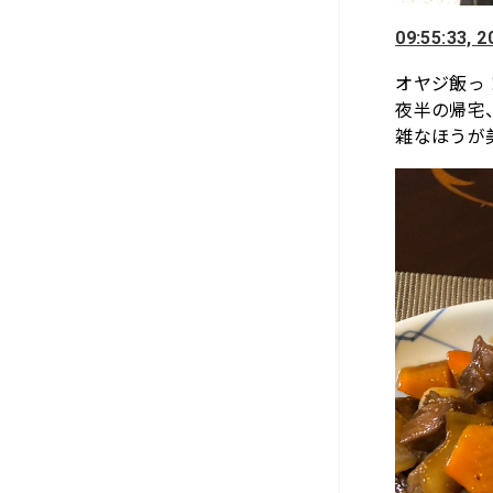
09:55:33, 
オヤジ飯っ
夜半の帰宅
雑なほうが美