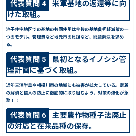
代表質問 4
米軍基地の返還等に向
けた取組。
池子住宅地区での基地の共同使用は今後の基地負担軽減策の一
つのモデル。管理費など地元市の負担など、問題解決を求め
る。
代表質問 5
県初となるイノシシ管
理計画に基づく取組。
近年三浦半島や相模川東の地域にも被害が拡大している。定着
の解消と侵入の防止に徹底的に取り組むよう、対策の強化が急
務！！
代表質問 6
主要農作物種子法廃止
の対応と在来品種の保存。