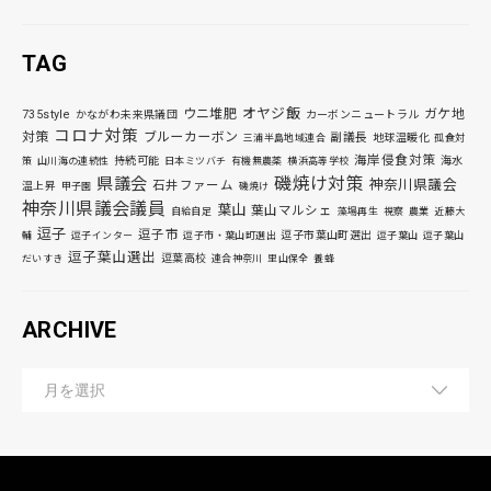
TAG
オヤジ飯
ウニ堆肥
ガケ地
735style
かながわ未来県議団
カーボンニュートラル
コロナ対策
対策
ブルーカーボン
副議長
地球温暖化
三浦半島地域連合
孤食対
海岸侵食対策
持続可能
海水
策
山川海の連続性
日本ミツバチ
有機無農薬
横浜高等学校
磯焼け対策
県議会
神奈川県議会
石井ファーム
温上昇
甲子園
磯焼け
神奈川県議会議員
葉山
葉山マルシェ
自給自足
藻場再生
視察
農業
近藤大
逗子
逗子市
逗子市葉山町選出
輔
逗子インター
逗子市・葉山町選出
逗子葉山
逗子葉山
逗子葉山選出
逗葉高校
だいすき
連合神奈川
里山保全
養蜂
ARCHIVE