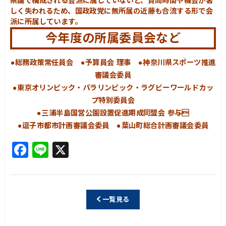
県議で構成される会派に属していないと、質問時間や機会が著
しく失われるため、国政政党に無所属の近藤も合流する形で会
派に所属しています。
今年度の所属委員会など
●総務政策常任員会 ●予算員会 理事 ●神奈川県スポーツ推進
審議会委員
●東京オリンピック・パラリンピック・ラグビーワールドカッ
プ特別委員会
●三浦半島国営公園設置促進期成同盟会 参与
●逗子市都市計画審議会委員 ●葉山町総合計画審議会委員
F
Li
X
a
n
c
e
e
一覧見る
b