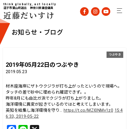
think globally, act locally
逗子市葉山町選出 神奈川県議会議員
近藤だいすけ
お知らせ・ブログ
つぶやき
2019年05月22日のつぶやき
2019.05.23
材木座海岸にザトウクジラが打ち上がったというので現場へ。
タッチの差で砂中に埋められ確認できず。。
昨年8月にも由比ガ浜でクジラが打ち上がりました。
海洋環境に異変が起きているのではと考えてしまいます。
英知を結集し海洋環境を守り…
https://t.co/MZI0NMv1z0
15:4
6:33, 2019-05-22
F
Li
X