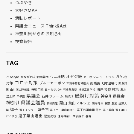
つぶやき
大好きMAP
活動レポート
県議会ニュース Think&Act
神奈川県からのお知らせ
視察報告
TAG
オヤジ飯
ウニ堆肥
ガケ地
735style
かながわ未来県議団
カーボンニュートラル
コロナ対策
対策
ブルーカーボン
副議長
地球温暖化
三浦半島地域連合
孤食対
海岸侵食対策
持続可能
海水
策
山川海の連続性
日本ミツバチ
有機無農薬
横浜高等学校
磯焼け対策
県議会
神奈川県議会
石井ファーム
温上昇
甲子園
磯焼け
神奈川県議会議員
葉山
葉山マルシェ
自給自足
藻場再生
視察
農業
近藤大
逗子
逗子市
逗子市葉山町選出
輔
逗子インター
逗子市・葉山町選出
逗子葉山
逗子葉山
逗子葉山選出
逗葉高校
だいすき
連合神奈川
里山保全
養蜂