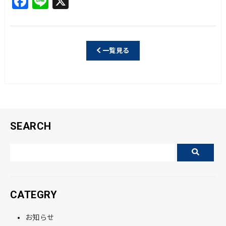
a
n
c
e
e
一覧見る
b
o
o
k
SEARCH
CATEGRY
お知らせ