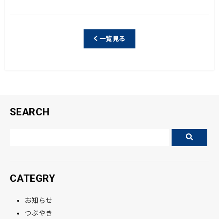
a
n
c
e
e
一覧見る
b
o
o
k
SEARCH
CATEGRY
お知らせ
つぶやき