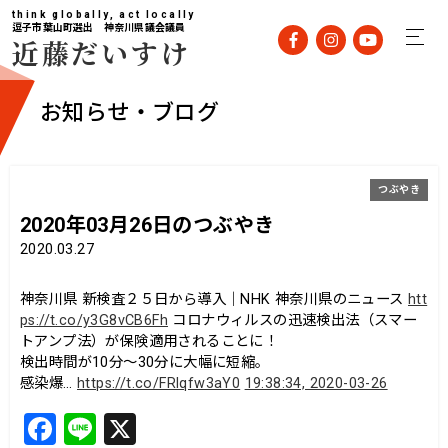
think globally, act locally
逗子市葉山町選出 神奈川県議会議員
近藤だいすけ
お知らせ・ブログ
つぶやき
2020年03月26日のつぶやき
2020.03.27
神奈川県 新検査２５日から導入｜NHK 神奈川県のニュース
htt
ps://t.co/y3G8vCB6Fh
コロナウィルスの迅速検出法（スマー
トアンプ法）が保険適用されることに！
検出時間が10分〜30分に大幅に短縮。
感染爆…
https://t.co/FRlqfw3aY0
19:38:34, 2020-03-26
F
Li
X