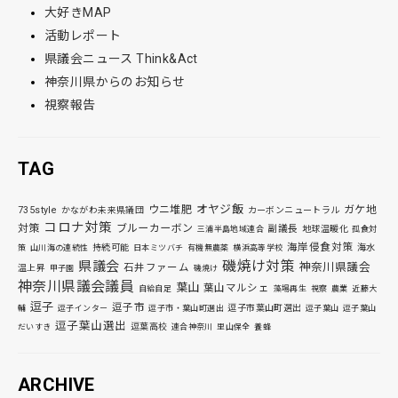
大好きMAP
活動レポート
県議会ニュース Think&Act
神奈川県からのお知らせ
視察報告
TAG
オヤジ飯
ウニ堆肥
ガケ地
735style
かながわ未来県議団
カーボンニュートラル
コロナ対策
対策
ブルーカーボン
副議長
地球温暖化
三浦半島地域連合
孤食対
海岸侵食対策
持続可能
海水
策
山川海の連続性
日本ミツバチ
有機無農薬
横浜高等学校
磯焼け対策
県議会
神奈川県議会
石井ファーム
温上昇
甲子園
磯焼け
神奈川県議会議員
葉山
葉山マルシェ
自給自足
藻場再生
視察
農業
近藤大
逗子
逗子市
逗子市葉山町選出
輔
逗子インター
逗子市・葉山町選出
逗子葉山
逗子葉山
逗子葉山選出
逗葉高校
だいすき
連合神奈川
里山保全
養蜂
ARCHIVE