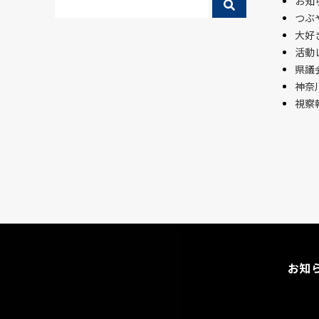
お知
つぶ
大好
活動
県議会
神奈
視察
お知