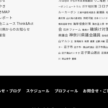
らせ
ウニ堆肥
735style
かながわ未来県議団
コロ
やき
ガケ地対策
ーボンニュートラル
きMAP
ルーカーボン
副議長
三浦半島地域連合
レポート
持続可能
食対策
山川海の連続性
日本ミツバチ
ニュース Think&Act
海岸侵食対策
海水温上昇
横浜高等学校
甲
磯焼け対
会
川県からのお知らせ
石井ファーム
磯焼け
神奈川県議会議員
報告
県議会
自給
山マルシェ
藻場再生
視察
農業
近藤大輔
逗子市
逗子市葉山
ター
逗子市・葉山町選出
逗子葉山選出
逗葉
山
逗子葉山だいすき
川
里山保全
養蜂
らせ・ブログ
スケジュール
プロフィール
お問合せ・ご