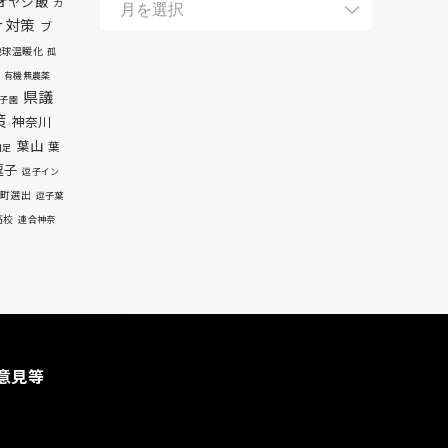
オヤジ飯
カ
ナ対策
ブ
地球温暖化
孤
有機無農薬
県議
子園
策
神奈川
葉山
葉
自足
逗子
逗子イン
町選出
逗子葉
高校
連合神奈
意見等