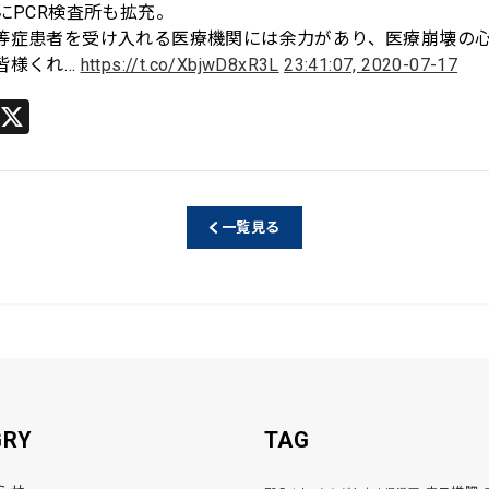
にPCR検査所も拡充。
等症患者を受け入れる医療機関には余力があり、医療崩壊の
皆様くれ…
https://t.co/XbjwD8xR3L
23:41:07, 2020-07-17
Li
X
n
e
一覧見る
GRY
TAG