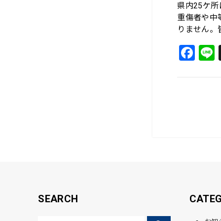
県内25ケ所
重傷者や中
りません。
F
a
c
e
b
o
o
k
SEARCH
CATE