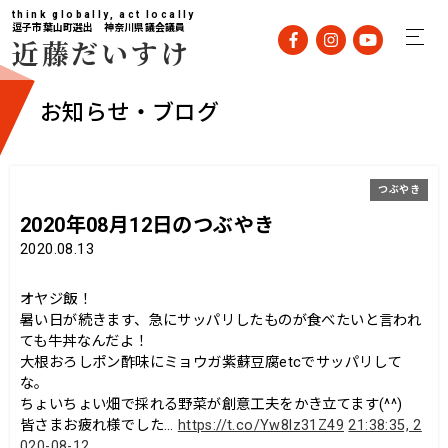
think globally, act locally
逗子市葉山町選出 神奈川県議会議員
近藤だいすけ
お知らせ・ブログ
つぶやき
2020年08月12日のつぶやき
2020.08.13
オヤジ飯！
暑い日が続きます、急にサッパリしたものが食べたいと言われ
ても牛丼なんだよ！
大根おろしポン酢味にミョウガ紫蘇豆腐etcでサッパリして
な。
ちょいちょい畑で採れる野菜が創意工夫をかき立てます(^^)
皆さまお疲れ様でした…
https://t.co/Yw8lz31Z49
21:38:35, 2
020-08-12