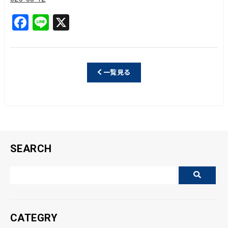
F
Li
X
a
n
c
e
e
一覧見る
b
o
o
k
SEARCH
CATEGRY