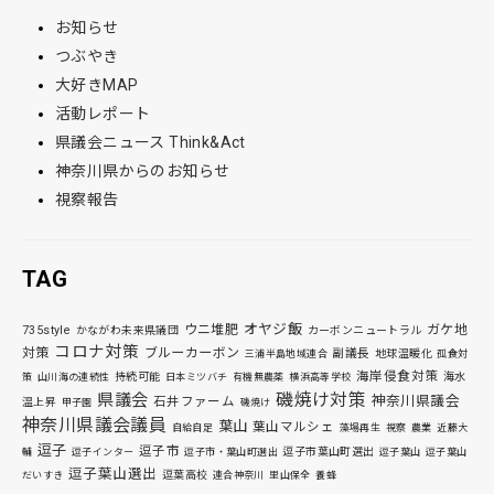
お知らせ
つぶやき
大好きMAP
活動レポート
県議会ニュース Think&Act
神奈川県からのお知らせ
視察報告
TAG
オヤジ飯
ウニ堆肥
ガケ地
735style
かながわ未来県議団
カーボンニュートラル
コロナ対策
対策
ブルーカーボン
副議長
地球温暖化
三浦半島地域連合
孤食対
海岸侵食対策
持続可能
海水
策
山川海の連続性
日本ミツバチ
有機無農薬
横浜高等学校
磯焼け対策
県議会
神奈川県議会
石井ファーム
温上昇
甲子園
磯焼け
神奈川県議会議員
葉山
葉山マルシェ
自給自足
藻場再生
視察
農業
近藤大
逗子
逗子市
逗子市葉山町選出
輔
逗子インター
逗子市・葉山町選出
逗子葉山
逗子葉山
逗子葉山選出
逗葉高校
だいすき
連合神奈川
里山保全
養蜂