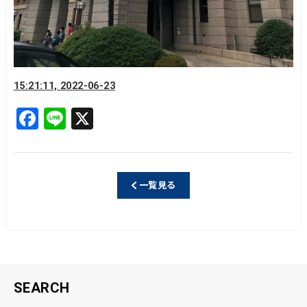
15:21:11, 2022-06-23
F
Li
X
a
n
c
e
e
一覧見る
b
o
o
k
SEARCH