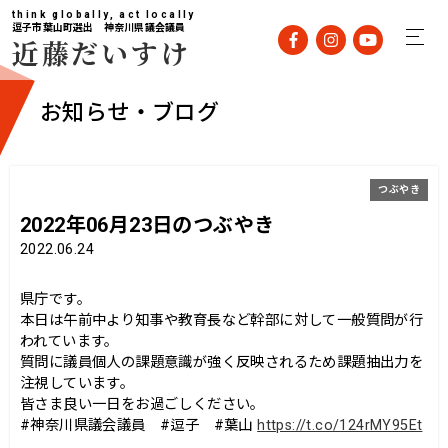
think globally, act locally
逗子市葉山町選出 神奈川県議会議員
近藤だいすけ
お知らせ・ブログ
つぶやき
2022年06月23日のつぶやき
2022.06.24
県庁です。
本日は午前中より知事や教育長など幹部に対して一般質問が行
われています。
質問に議員個人の課題意識が強く反映されるため課題抽出力を
注視しています。
皆さま良い一日をお過ごしください。
#神奈川県議会議員 #逗子 #葉山
https://t.co/124rMY95Et