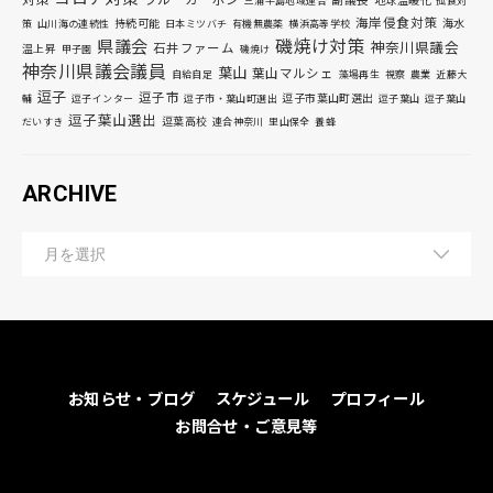
対策
ブルーカーボン
副議長
地球温暖化
三浦半島地域連合
孤食対
海岸侵食対策
持続可能
海水
策
山川海の連続性
日本ミツバチ
有機無農薬
横浜高等学校
磯焼け対策
県議会
神奈川県議会
石井ファーム
温上昇
甲子園
磯焼け
神奈川県議会議員
葉山
葉山マルシェ
自給自足
藻場再生
視察
農業
近藤大
逗子
逗子市
逗子市葉山町選出
輔
逗子インター
逗子市・葉山町選出
逗子葉山
逗子葉山
逗子葉山選出
逗葉高校
だいすき
連合神奈川
里山保全
養蜂
ARCHIVE
お知らせ・ブログ
スケジュール
プロフィール
お問合せ・ご意見等