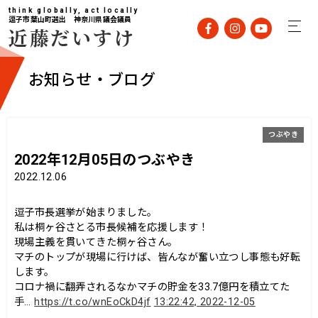
think globally, act locally
逗子市葉山町選出 神奈川県議会議員
近藤だいすけ
お知らせ・ブログ
つぶやき
2022年12月05日のつぶやき
2022.12.06
逗子市長選挙が始まりました。
私は桐ヶ谷さとる市長候補を応援します！
現場主義を貫いてきた桐ヶ谷さん。
マチのトップが現場に行けば、皆んなが奮い立つし事態も好転
します。
コロナ禍に翻弄されるなかマチの貯金を33.7億円を積立てた
手…
https://t.co/wnEoCkD4jf
13:22:42, 2022-12-05