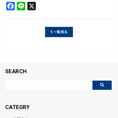
F
Li
X
a
n
c
e
e
一覧見る
b
o
o
k
SEARCH
CATEGRY