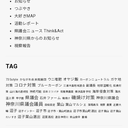
お知らせ
つぶやき
大好きMAP
活動レポート
県議会ニュース Think&Act
神奈川県からのお知らせ
視察報告
TAG
オヤジ飯
ウニ堆肥
ガケ地
735style
かながわ未来県議団
カーボンニュートラル
コロナ対策
対策
ブルーカーボン
副議長
地球温暖化
三浦半島地域連合
孤食対
海岸侵食対策
持続可能
海水
策
山川海の連続性
日本ミツバチ
有機無農薬
横浜高等学校
磯焼け対策
県議会
神奈川県議会
石井ファーム
温上昇
甲子園
磯焼け
神奈川県議会議員
葉山
葉山マルシェ
自給自足
藻場再生
視察
農業
近藤大
逗子
逗子市
逗子市葉山町選出
輔
逗子インター
逗子市・葉山町選出
逗子葉山
逗子葉山
逗子葉山選出
逗葉高校
だいすき
連合神奈川
里山保全
養蜂